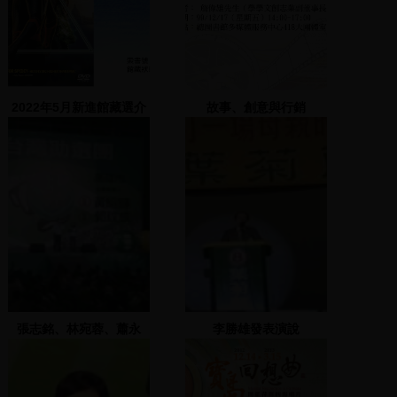
2022年5月新進館藏選介
故事、創意與行銷
張志銘、林宛蓉、蕭永
李勝雄發表演說
達、李文良、鄭光峰、黃
文益致詞