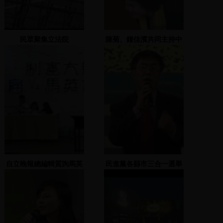
民眾聚集立法院
陳菊、鍾佳濱共同主持中
央助選團活動
自立晚報總編輯質詢馬英
民進黨各縣市三合一選舉
九與陳水扁
造勢大會 2005.11.22(2)