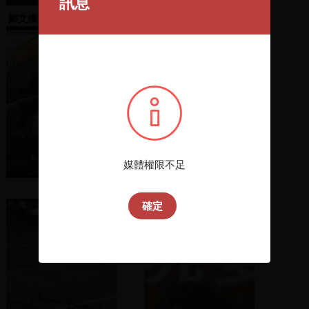
訊息
鄭文燦、張慶惠接手主持
鄭南榕自焚記者會
媒體權限不足
抗議活動
李俊諭、魏明谷、梁禎
祥、吳淑娟、洪宗熠致詞
確定