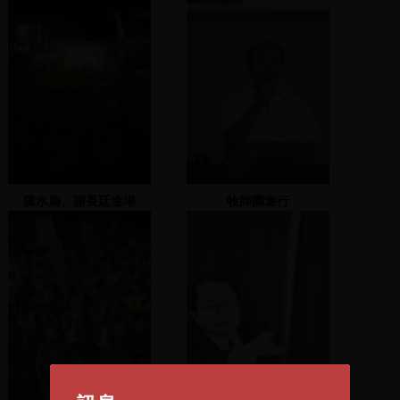
陳水扁、謝長廷進場
牧師團遊行