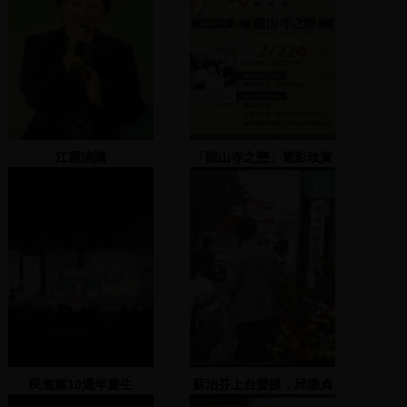
江霞演講
「龍山寺之戀」電影欣賞
及映後座談
民進黨10週年慶生
蘇治芬上台聲援，邱垂貞
及顏錦福上台演說