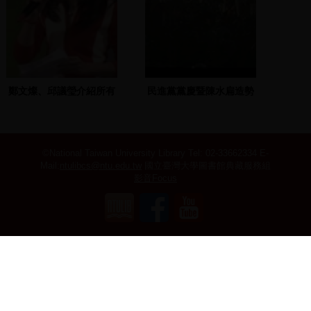
鄭文燦、邱議瑩介紹所有
民進黨黨慶暨陳水扁造勢
市議員候選人上台
晚會 1999.09.04 高雄(1)
©National Taiwan University Library
Tel: 02-33662334 E-
Mail:
ntulibcs@ntu.edu.tw
國立臺灣大學圖書館典藏服務組
影音Focus