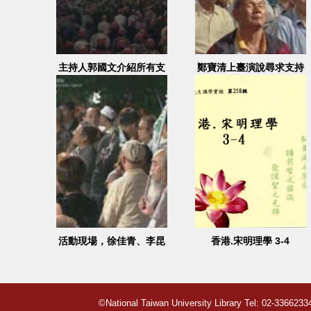
主持人郭國文介紹所有支
鄭寶清上臺演說尋求支持
持蘇煥智縣長的所有後援
會及工商團體等人
活動現場，徐佳青、李昆
香港.宋明理學 3-4
澤開場主持，周威佑致詞
©National Taiwan University Library
Tel: 02-33662334