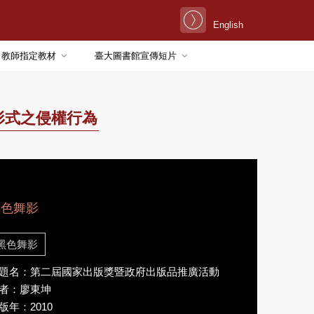
English
教師指定教材
臺大圖書館宣傳短片
形式之侵權行為
黑色舞影
黑色舞影
題名：第二屆國家出版獎暨政府出版品推廣活動
者：廖東坤
版年：2010