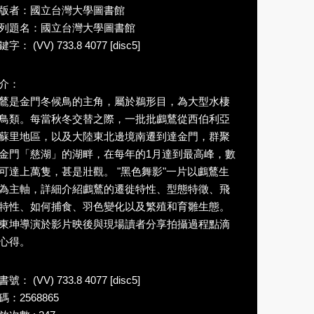
版者：國立台灣大學圖書館
列題名：國立台灣大學圖書館
字： (VV) 733.8 4077 [disc5]
介：
鶿是金門冬候鳥的主角，屬於鵜形目，為大型水棲
鳥類。每當秋冬交替之際，一批批鸕鶿從西伯利亞
蘇里地區，以及大陸東北邊境南遷到達金門，群聚
金門「慈湖」的湖畔，在每年的1月達到最高峰，數
可達上萬隻，甚是壯觀。 "黑色舞影"一片以鸕鶿生
為主軸，詳細介紹鸕鶿的遷徙特性、型態特徵、飛
特性、如何捕食、羽色變化以及繁殖和育雛生態。
東坤導演於影片映後與現場讀者分享拍攝過程點滴
心得。
號： (VV) 733.8 4077 [disc5]
碼：2568865