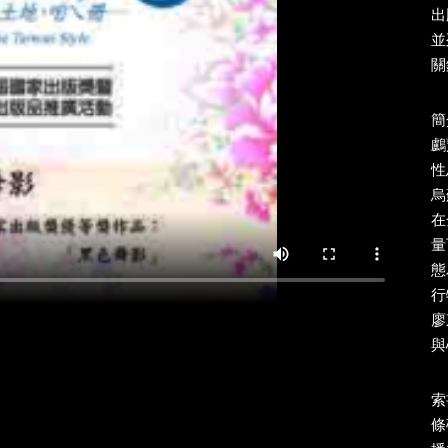
出
並
關鍵
簡
鸕
性
烏
在
量
態
行
廖
與
索書
條