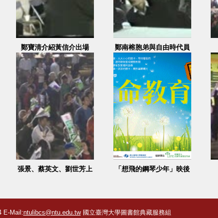
鄭寶清介紹黃信介出場
鄭南榕胞弟與自由時代員
工上台說明鄭南榕事件
張景、蔡英文、劉世芳上
「想飛的鋼琴少年」映後
臺演說
座談
 E-Mail:
ntulibcs@ntu.edu.tw
國立臺灣大學圖書館典藏服務組