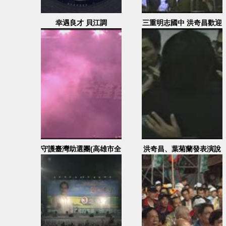
幸遇良才 貝江調
三重明志國中 洪奇昌歡迎
會 周慧瑛主持
守護臺灣助選團(高雄市全
洪奇昌、葉菊蘭發表演說
區候選人)