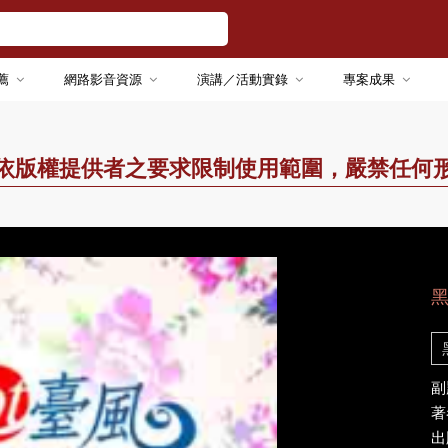
薦
網路影音資源
演講／活動實錄
專案成果
依版權提供者之要求限制使用範圍，嚴禁任何
副
著
出