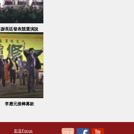
謝長廷發表競選演說
李應元接棒募款
影音Focus