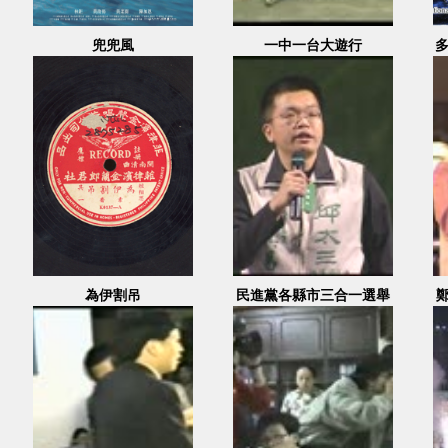
兜兜風
一中一台大遊行
多
為伊割吊
民進黨各縣市三合一選舉
造勢大會(邱太三) 2
2005.11.28