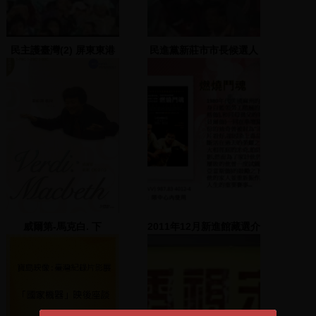
民主護臺灣(2) 屏東東港
民進黨新莊市市長候選人
分局
鍾宏仁上台發表演說
威爾第-馬克白. 下
2011年12月新進館藏選介
=Giuseppe Verdi :
Macbeth