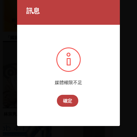
訊息
「國家機器」映後座談
主持人魏耀乾、林錫耀開
場；陳師孟等人發言
媒體權限不足
確定
林宗男上台演說、盧天麟
聲援蔡許獨立案(明志國
推薦候選人
中) 2 獨立救臺灣大遊行
(聲援許曹德 蔡有全)