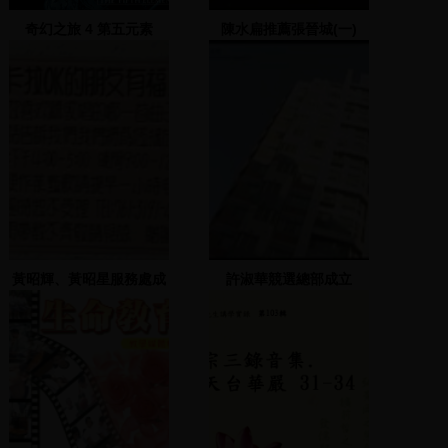
奇幻之旅 4 第五元素
陳水扁推薦張晉城(一)
黃昭輝、黃昭星服務處成
許淑華競選總部成立
立實況