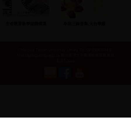
生命教育教學媒體精選
牟宗三錄音集.天台華嚴
31-34
©National Taiwan University Library
Tel: 02-33662334 E-
Mail:
ntulibcs@ntu.edu.tw
國立臺灣大學圖書館典藏服務組
影音Focus