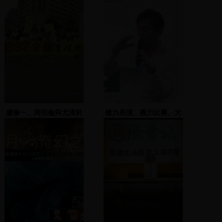
盧修一、周伯倫與尤清於
健力表演、腕力比賽、大
經濟部前反核四救臺灣，
聲公比賽
並呼籲蕭萬長下台