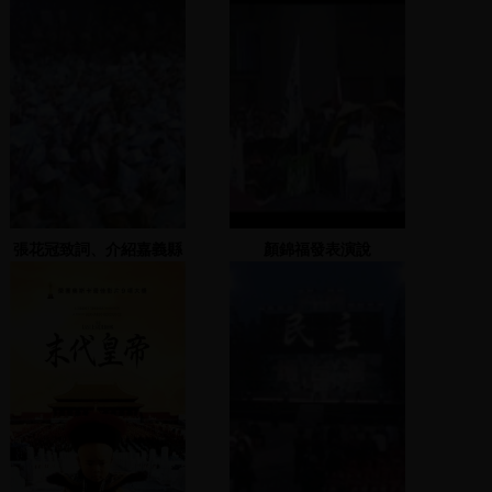
張花冠致詞、介紹嘉義縣
顏錦福發表演說
後援會成員與幹部