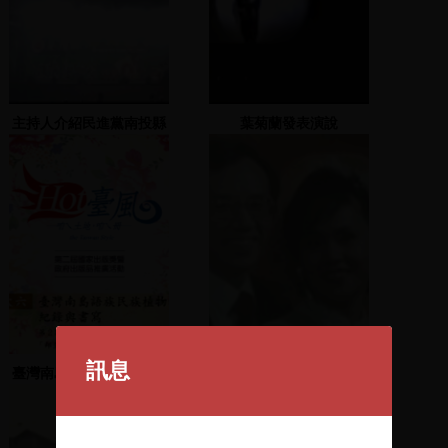
主持人介紹民進黨南投縣
葉菊蘭發表演說
縣議員與鄉鎮市長候選人
上台演說
訊息
臺灣南島語族民族植物的
黃華結婚 1
紀錄與書寫