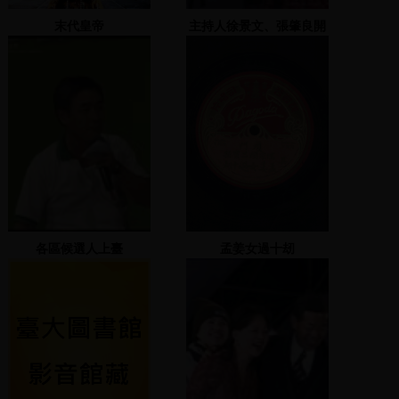
末代皇帝
主持人徐景文、張肇良開
場、舞蹈表演
各區候選人上臺
孟姜女過十刼