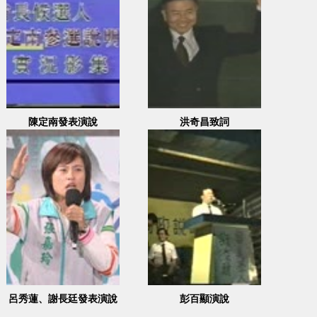
陳定南發表演說
洪奇昌致詞
呂秀蓮、謝長廷發表演說
彭百顯演說