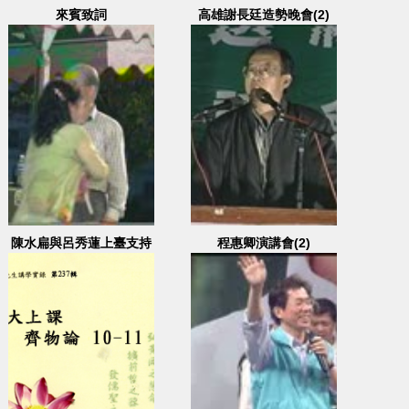
來賓致詞
高雄謝長廷造勢晚會(2)
2002.11.24 高雄市科學工
藝博物館
陳水扁與呂秀蓮上臺支持
程惠卿演講會(2)
謝長廷與陳菊