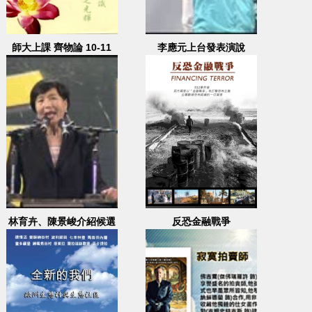
師大上課 齊物論 10-11
李應元上台發表演說
林育卉、陳景峻介紹候選
反恐金融戰爭
人，許添財上台發表政見