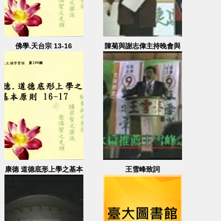
佛學.天台宗 13-16
陳菊與謝志偉主持晚會與
表演節目
康德 道德底形上學之基本
王雪峰致詞
原則 16-17