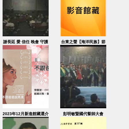
謝長廷 愛 信任 晚會 守護
台東之聲【海洋民族】節
臺灣 守護民主
目實況
2023年12月新進館藏選介
彭明敏暨國代誓師大會