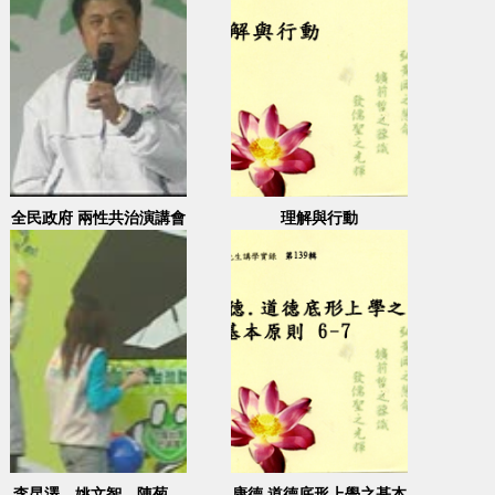
全民政府 兩性共治演講會
理解與行動
單機 2 2000.03.10
李昆澤、姚文智、陳菊、
康德 道德底形上學之基本