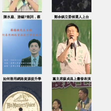
陳水扁、游錫?致詞，蔡
鄭余鎮立委候選人上台
振南演唱
如何善用網路資源提升學
黨主席蘇貞昌上臺發表演
習競爭力
說