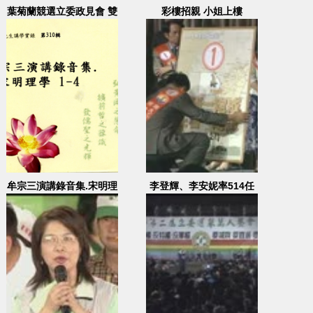
葉菊蘭競選立委政見會 雙
彩樓招親 小姐上樓
機 EFP 金華女中
牟宗三演講錄音集.宋明理
李登輝、李安妮率514任
學 1-4
務型國代一同上台