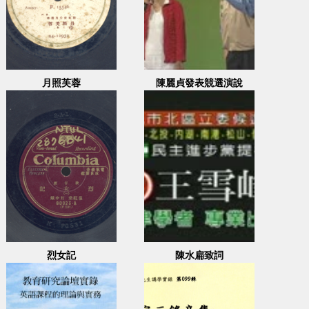
月照芙蓉
陳麗貞發表競選演說
烈女記
陳水扁致詞