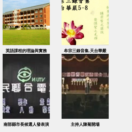
英語課程的理論與實務
牟宗三錄音集.天台華嚴
5-8
南部縣市長候選人發表演
主持人陳菊開場
說