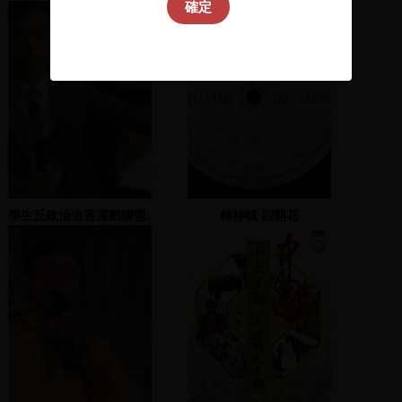
確定
命
學生反政治迫害運動聯盟:
精神頓 四開花
台北車站靜坐