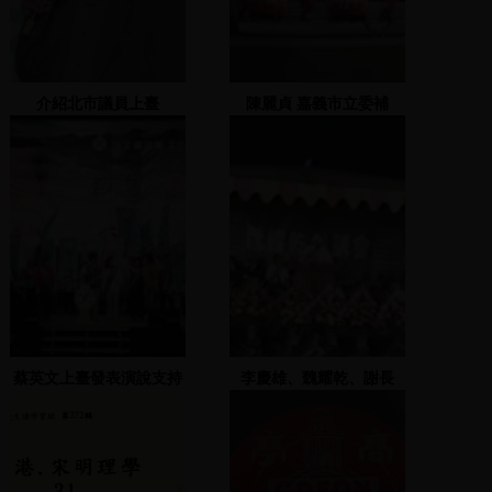
介紹北市議員上臺
陳麗貞 嘉義市立委補
選-2000.03.05
蔡英文上臺發表演說支持
李慶雄、魏耀乾、謝長
鄭寶清
廷、李應元致詞