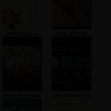
佛學研究 61-63、66
陳水扁上臺發表演說
全民政府 兩性共治演講會
主持人洪茂坤開場、許富
單機(二) 2000.03.09
男、羅宗勝、李鎮源致詞