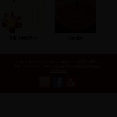
香港.宋明理學 31
八仙過海
©National Taiwan University Library
Tel: 02-33662334 E-
Mail:
ntulibcs@ntu.edu.tw
國立臺灣大學圖書館典藏服務組
影音Focus