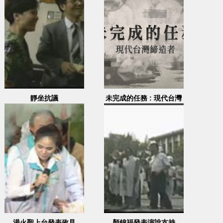
靜坐抗議
未完成的任務 : 現代台灣
締造者
湯火聖上台發表政見
顏錦福發表演說支持