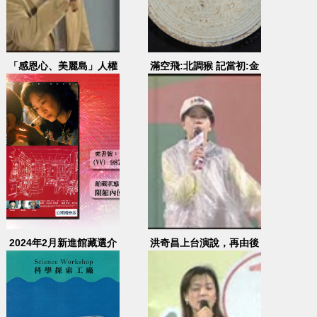
「感恩心、美麗島」人權
滿空飛:北調猴 記當初:金
紀念晚會(2)
錢花調
2024年2月新進館藏選介
洪奇昌上台演說，再由後
援會成員上台支持及謝欣
霓演講