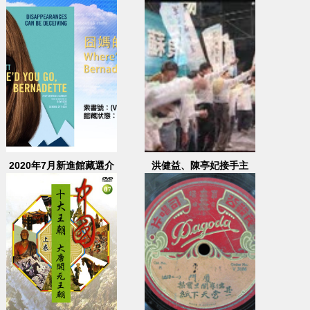
學參考影片
2020年7月新進館藏選介
洪健益、陳亭妃接手主
持、行動劇表演、無米樂
「崑濱伯」致詞