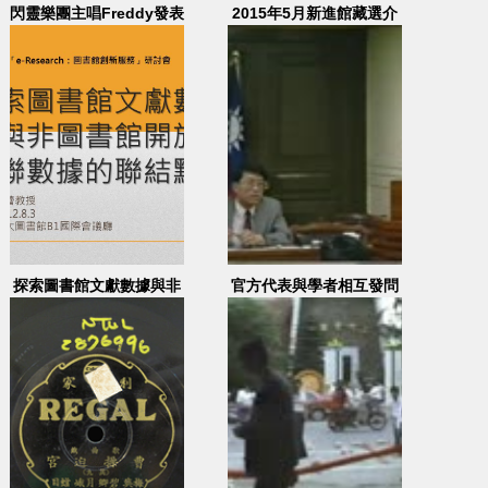
閃靈樂團主唱Freddy發表
2015年5月新進館藏選介
演說
探索圖書館文獻數據與非
官方代表與學者相互發問
圖書館開放關聯數據的聯
及討論
結點