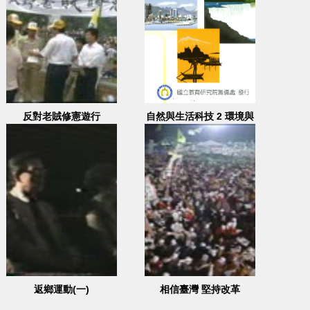
反對老賊修憲遊行
自然與生活科技 2 環境與
我
返鄉運動(一)
相信臺灣 堅持改革
(二)-2003.12.14 地點：