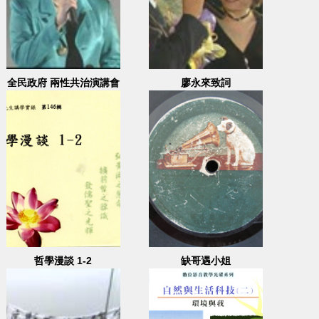
全民政府 兩性共治演講會
廖永來致詞
EFP 1 2000.03.09
哲學漫談 1-2
缺哥遇小姐