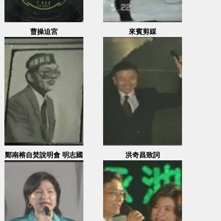
曹操迫宮
來賓剪綵
鄭南榕自焚說明會 明志國
洪奇昌致詞
中