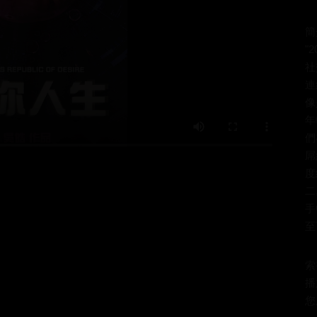
簡
"
社
連
像
年
們
屌
度
二
手
至
索
播
您所