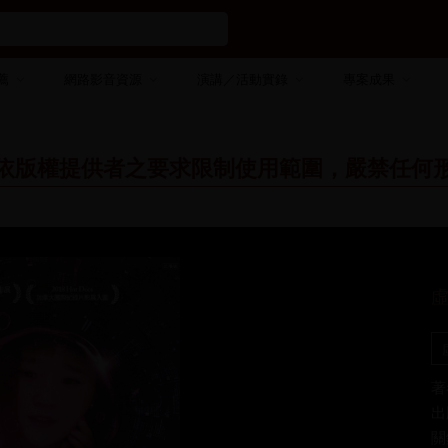
薦
網路影音資源
演講／活動實錄
專案成果
依版權提供者之要求限制使用範圍，嚴禁任何
著
出
關