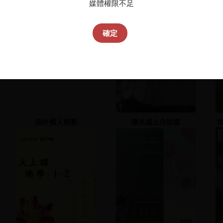
媒體權限不足
(一)-1992
2007.05.05
造
確定
陪外國人視察
陳水扁上台助選