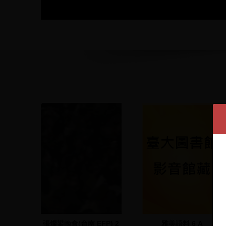
張燦鍙晚會(台南 EFP) 2
雅美語料 6 A