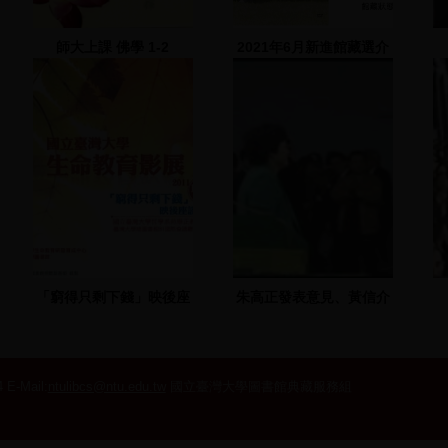
師大上課 佛學 1-2
2021年6月新進館藏選介
會
「窮得只剩下錢」映後座
朱高正發表意見、黃信介
談
演說
 E-Mail:
ntulibcs@ntu.edu.tw
國立臺灣大學圖書館典藏服務組