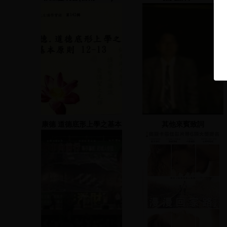
康德 道德底形上學之基本
其他來賓致詞
原則 12-13