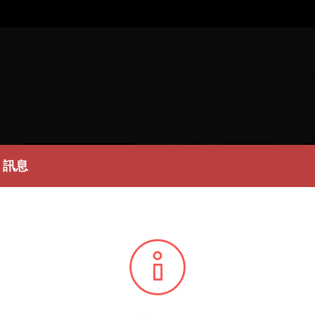
訊息
第二屆立委選舉萬人餐會
蘇貞昌造勢晚會