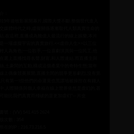
介：
2019年遊牧影展開幕片,國際大獎不斷.整個世代進入
交媒體時代之時,虛擬關係逐漸取代人類真實生命的
結.在這裡,直播成為幾億人最流行的線上娛樂,本片
是一場虛擬宇宙的真實旅行.<<虛你人生>>以三位
輕人為角色:一位歌手,一位喜劇演員與一位民工,他
在選上直播找尋名聲,財富,和人際連結.而直播主與
絲,土豪間的互動,構成這個產業中的奇特生態;當年
線上偶像競賽展開,直播主間的競爭更形劇烈,沒有第
,只有第一!但他們的命運竟也荒謬地被操控在有錢人
中.人際關係與個人幸福在線上世界依然是虛幻的,甚
可能比我們真實而殘破的是更加虛幻"-- 片盒
書號：(VV) 541.415 2624
放次數 : 354
在的IP : 216.73.216.5