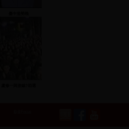
臺中造勢晚
-2003.12.07 地點：臺
中巨蛋預定地
盧修一與游錫?助選
影音Focus