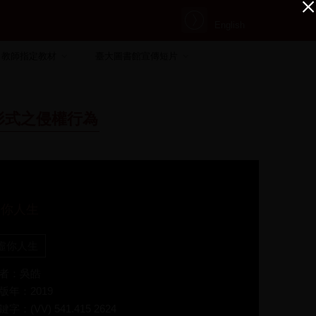
English
教師指定教材
臺大圖書館宣傳短片
形式之侵權行為
虛你人生
虛你人生
者：吳皓
版年：2019
鍵字：(VV) 541.415 2624