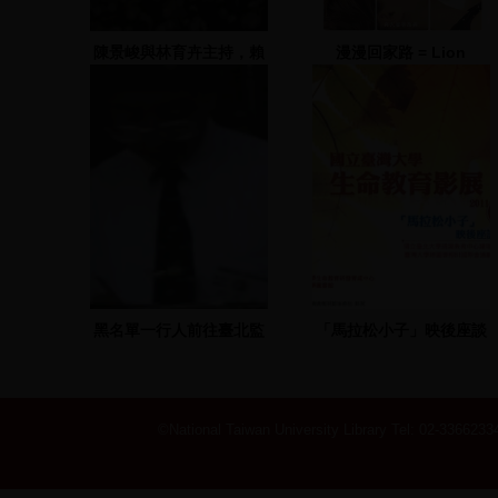
陳景峻與林育卉主持，賴
漫漫回家路 = Lion
清德、郭瑤琪上台演說
黑名單一行人前往臺北監
「馬拉松小子」映後座談
獄拍照
©National Taiwan University Library
Tel: 02-33662334