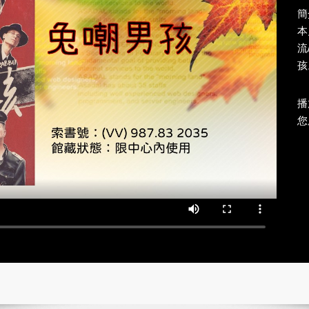
簡
本
流
孩
播
您所