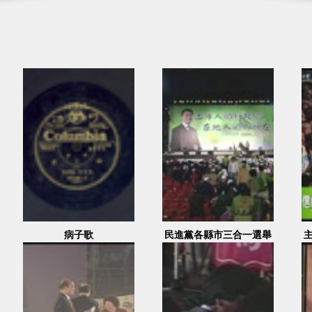
病子歌
民進黨各縣市三合一選舉
造勢大會 1 (羅文嘉)
2005.11.20