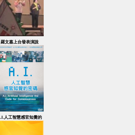
羅文嘉上台發表演說
A.I.人工智慧感官知覺的
密碼