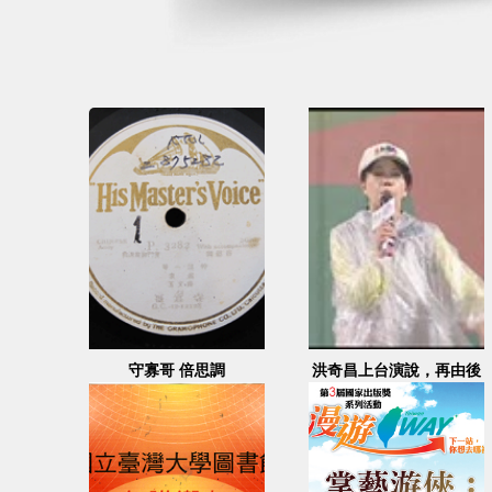
守寡哥 倍思調
洪奇昌上台演說，再由後
援會成員上台支持及謝欣
霓演講