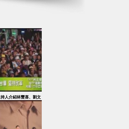
主持人介紹林豐喜、劉文
卿、高基讚，李明憲致詞