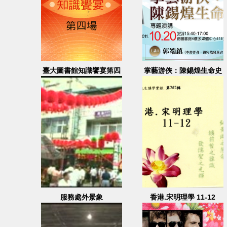
臺大圖書館知識饗宴第四
掌藝游俠：陳錫煌生命史
場
服務處外景象
香港.宋明理學 11-12