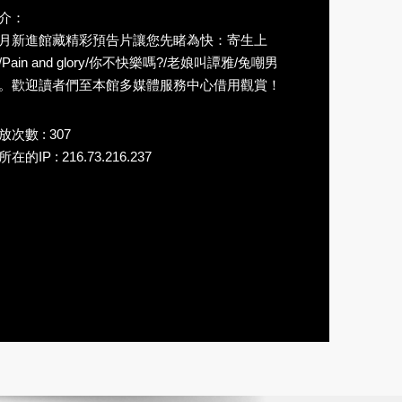
介：
月新進館藏精彩預告片讓您先睹為快：寄生上
/Pain and glory/你不快樂嗎?/老娘叫譚雅/兔嘲男
。歡迎讀者們至本館多媒體服務中心借用觀賞！
放次數 : 307
在的IP : 216.73.216.237