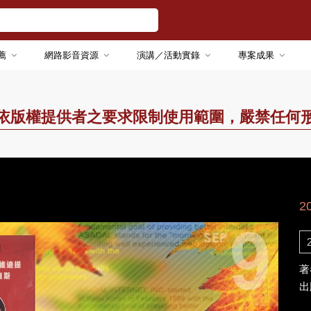
薦
網路影音資源
演講／活動實錄
專案成果
依版權提供者之要求限制使用範圍，嚴禁任何
2
著
出