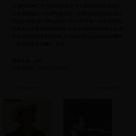
子,卻忙到剩工作,無暇照顧家庭.本片聚焦於柏格曼創作
生涯最關鍵的一年,那年是他第一次能完全按照自己的方
式拍片,創造出<<第七封印>>和<<野草莓>>等影史經典,
並將人性探索推向嶄新境界.這是資深影迷的必看之作,也
是尚未熟悉柏格曼的影痴,全方位認識這位超級金棕櫚唯
一得主的最佳良機!"-- 片盒
播放次數 : 349
您所在的IP : 216.73.216.143