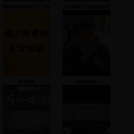
體育教學媒體系列 2 民俗
227臺灣守夜禁歌演唱會
體育
(1) 2000.02.27三重疏洪
道
賽夏風情
蘇嘉全致詞