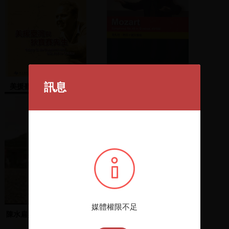
訊息
美援臺灣與狄寶賽先生
莫札特 : G小調第四十號
交響曲, 作品550=Mozart
: symphony No.40 in G
minor, KV550
媒體權限不足
陳水扁與眾人用餐並合照
蕭美琴等人於臺上演講激
勵群眾