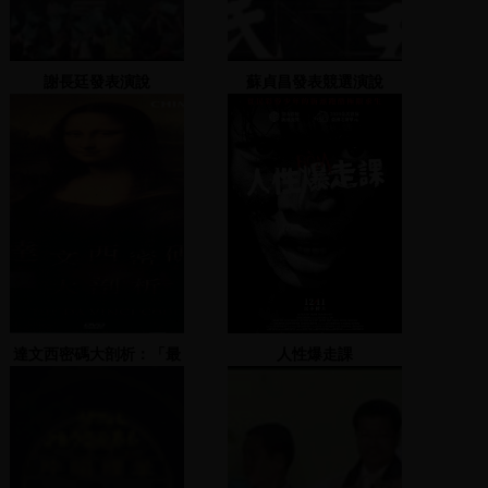
謝長廷發表演說
蘇貞昌發表競選演說
達文西密碼大剖析：「最
人性爆走課
後晚餐」之謎