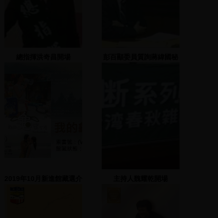
總指揮洪奇昌開場
彭百顯委員質詢蔣緯國秘
書長
2019年10月新進館藏選介
主持人魏耀乾開場