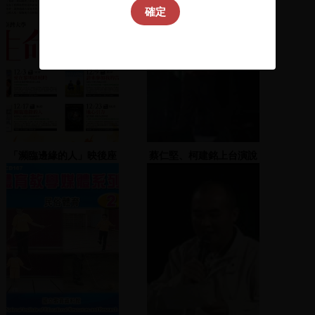
確定
「瀕臨邊緣的人」映後座
蔡仁堅、柯建銘上台演說
談