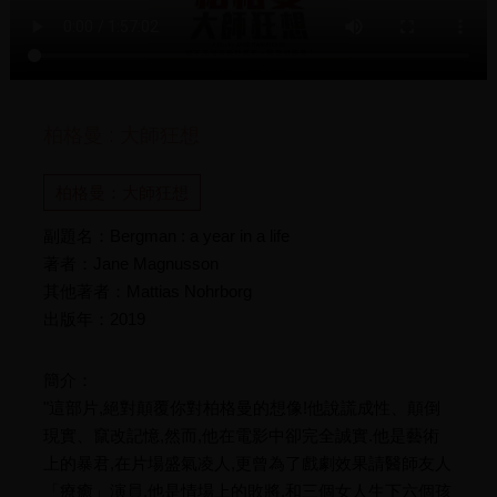
柏格曼 : 大師狂想
柏格曼：大師狂想
副題名：Bergman : a year in a life
著者：Jane Magnusson
其他著者：Mattias Nohrborg
出版年：2019
簡介：
"這部片,絕對顛覆你對柏格曼的想像!他說謊成性、顛倒
現實、竄改記憶,然而,他在電影中卻完全誠實.他是藝術
上的暴君,在片場盛氣凌人,更曾為了戲劇效果請醫師友人
「療癒」演員.他是情場上的敗將,和三個女人生下六個孩