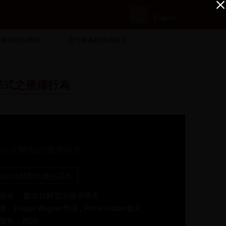
English
教師指定教材
臺大圖書館宣傳短片
形式之侵權行為
數位化轉型的優劣得失
數位化轉型的優劣得失
題名： 數位化轉型的優劣得失
者：Peppo Wagner導演 ; Petra Gruber製片
版年：2020