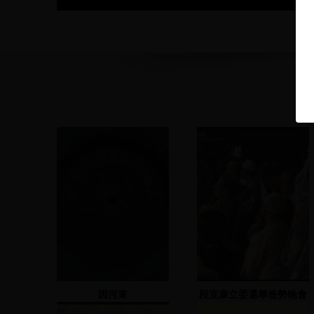
因河東
段宜康立委選舉造勢晚會
2007.7.18