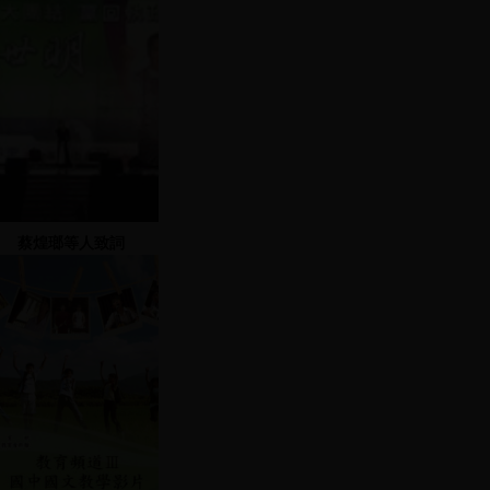
蔡煌瑯等人致詞