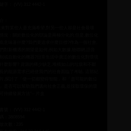
鍵字： (VV) 312 4442-1
介：
未來對某些人是充滿希望,對另一些人卻是社會最壞
情況：關於數位化的辯論是兩極分化的.但是,數位化
底意味著什麼?我們要追求什麼目標?作為一個社會,
們對新機遇的期望是如何,例如大數據,物聯網,語音
制或自動化的機器?日常生活中廣泛的數位化對環境
什麼影響? 資源的稀少缺乏,堆積如山的垃圾和不斷
長的能源需求已經使我們的社會面臨了考驗. 這部紀
片,探討了「使一切都變得智能」和「盡可能的數位
」是否可以幫助我們邁向社會正義,並採取環保的環
可持續發展方法"-- 片盒
書號： (VV) 312 4442-1
碼：3808594
放次數 : 235