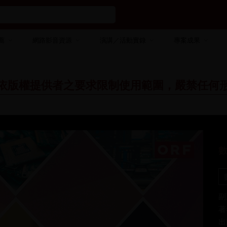
薦
網路影音資源
演講／活動實錄
專案成果
依版權提供者之要求限制使用範圍，嚴禁任何
副
著
出