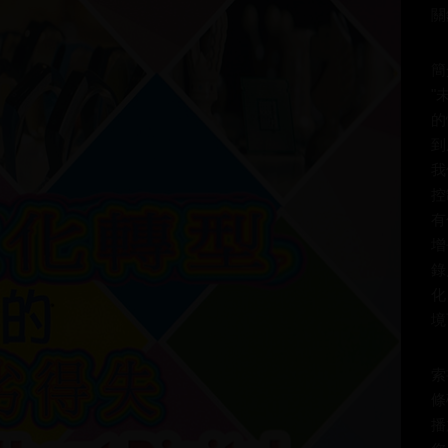
關
簡
"
的
到
我
控
有
增
錄
化
境
索
條
播