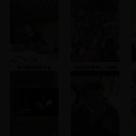
陳水扁自辦政見會
由全部的參選人一起唱
1988.11.18
「快樂的出帆」，再由黃
國倫唱「天光」