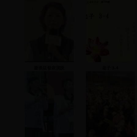
謝長廷發表演說
老子 3-4