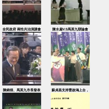
全民政府 兩性共治演講會
陳水扁V.S馬英九辯論會
EFP 1 2000.03.10
拍攝帶 (一)
陳錦煌、馬英九市長發表
蘇貞昌支持曹啟鴻上台，
演說
並發表演說