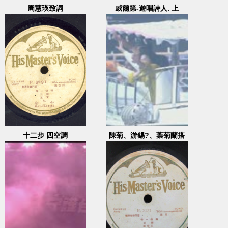
周慧瑛致詞
威爾第-遊唱詩人. 上
=Verdi : II Trovatore
十二步 四空調
陳菊、游錫?、葉菊蘭搭
船遊愛河