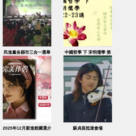
民進黨各縣市三合一選舉
中國哲學 下 宋明儒學 第
造勢大會 1 (羅文嘉)
22-23講
2005.11.20
2025年12月新進館藏選介
蘇貞昌抵達會場