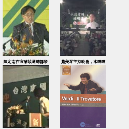
上台演說
陳定南在宜蘭競選總部發
蕭美琴主持晚會，水噹噹
表演說
打擊院團演出