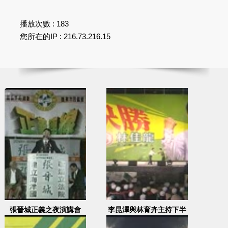
播放次數 : 183
您所在的IP : 216.73.216.15
張晉城正義之夜演講會
李昆澤與林育卉主持下半
(二)
場晚會，游盈隆、張溫鷹