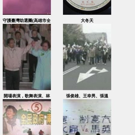
守護臺灣助選團(高雄市全
大冬天
區候選人)
開場表演，歌舞表演、林
張俊雄、王幸男、張溫
光華致詞，蘇治芬、謝志
鷹、盧修一等人也加入遊
偉RAP
行