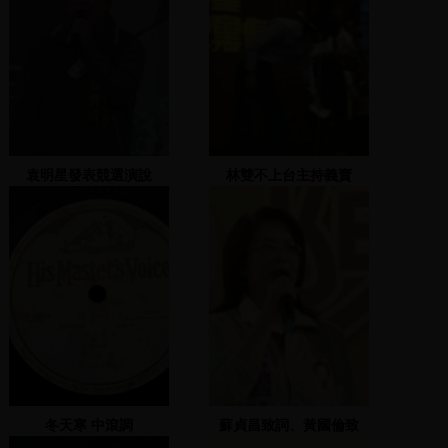
袁明星發表競選演說
林雙不上台主持義賣
冬天寒 中滾調
蘇貞昌致詞、黃國倫致
詞，介紹海外後援人士