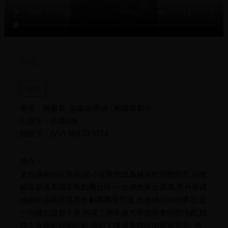
神戲
神戲
著者：賴麗君, 彭家如導演 ; 賴麗君製作
出版年：民國106
關鍵字：(VV) 983.33 5711
簡介：
來自越南的阮安妮,從小就夢想成為越南歌仔戲明星,卻陰
錯陽差成為國家馬戲團台柱.一次偶然來台表演,意外促成
她嫁給嘉義新麗美歌劇團團長芳遠,也接續兒時的夢想.從
一句國台語都不會,她花了兩年歲月學習深奧的歌仔戲,饒
復古典藝術細胞的她,挑起大樑成為戲班的當家花旦. 然