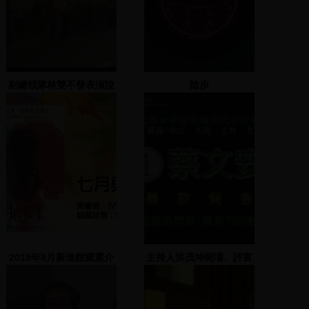
副總領隊林雙不發表演說
踗步
引發衝突
2019年9月新進館藏選介
主持人洪茂坤開場、許富
男、羅宗勝、李鎮源致詞