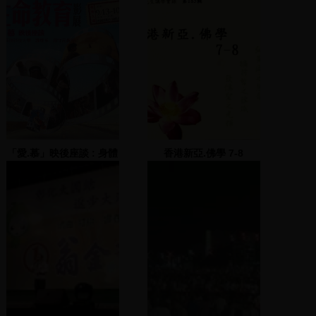
「愛.慕」映後座談 : 身體
香港新亞.佛學 7-8
終將衰老, 愛卻永不止息