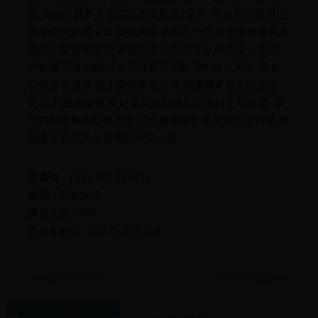
而,安妮的戲夢人生卻說不清是悲?是喜?野台歌仔戲早已
隨著時代變遷沒落,安妮的命運跌宕,一年四季帶著發展遲
緩的大寶寶阿噹,隨著戲班漂泊廟口而居,即使沒人看,沒
有掌聲,安妮和戲班人仍為看不見的-"神"賣力演出! 安妮
心裡有個遺憾,為了愛情嫁來台灣,卻讓娘家發生巨大變
化,回到越南家鄉,安妮重新找到成長記憶與文化歸屬. 本
片猶如敘事的影像詩篇,以台越兩地歌謠貫穿生命四季,幽
微道出新住民在台灣的共同心聲
索書號：(VV) 983.33 5711
條碼：3982855
播放次數 : 480
您所在的IP : 216.73.216.223