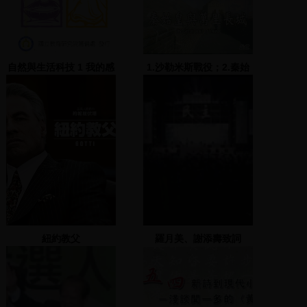
自然與生活科技 1 我的感
1.沙勒米斯戰役；2.秦始
官
皇與萬里長城
紐約教父
羅月美、謝添壽致詞