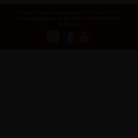
©National Taiwan University Library
Tel: 02-33662334 E-
Mail:
ntulibcs@ntu.edu.tw
國立臺灣大學圖書館典藏服務組
影音Focus