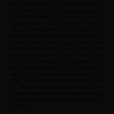
國知名紀錄片導演帕斯卡艾力克斯文森特在花費數年時
間,足跡橫跨東京、洛杉磯、巴黎及倫敦,貼身專訪他的家
人、同事和受他影響的知名影視工作者,暢談他的作品並
且回顧他的藝術遺產.<<今敏 : 造夢魔術師>>將娓娓道來
今敏這位作者導演的創作歷程,他的作風特立獨行,畢生奉
獻給供成人觀看的漫畫和動畫.這部紀錄片集結今敏作品
的影像與珍貴完整的資料,從最初的漫畫<<海歸線>>到初
試啼聲平地一聲雷的首部動畫長片<<藍色恐懼>>,訪問了
幾位今敏的同事和朋友,其中不乏業界名人,日本方面包括
<<龍與雀斑公主>>導演細田守、<<攻殼機動隊>>導演
押井守、MADHOUSE創辦人丸山正雄、<<藍色恐懼>>
編劇村井貞之,受到今敏導演啟發的外國創作者包含<<黑
天鵝>>、<<噩夢輓歌>>導演戴倫亞洛諾夫斯基、<<蜘
蛛人 : 新宇宙>>導演羅德尼羅斯曼等名導.逐漸探索千禧
年後最初十年的動畫世界,同時細數今敏的各個傑作,描述
這位命途多舛的鬼才導演是如何成為聞名於世的動畫大
師"-- 博客來