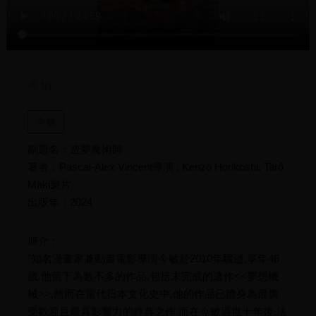
今敏
今敏
副題名：造夢魔術師
著者：Pascal-Alex Vincent導演 ; Kenzô Horikoshi, Tarô
Maki製片
出版年：2024
簡介：
"知名漫畫家兼動畫電影導演今敏於2010年驟逝,享年46
歲.他留下為數不多的作品,包括未完成的遺作<<夢想機
械>>,然而在當代日本文化史中,他的作品已躋身為最廣
受歡迎且最具影響力的經典之作.而在今敏過世十年後,法