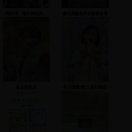
陳明澤、楊秋興致詞、
臺北縣議員李友親募款餐
VCR播放
會 2
翁金珠致詞
民主護臺灣(1) 新竹縣政
府前