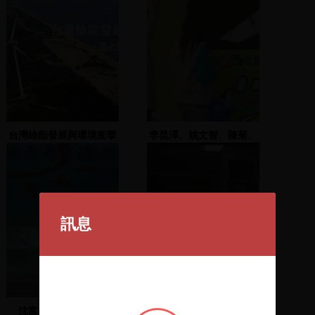
台灣綠能發展與環境衝擊
李昆澤、姚文智、陳菊、
管碧玲致詞
訊息
沈富雄立委上台演說
尤清致詞