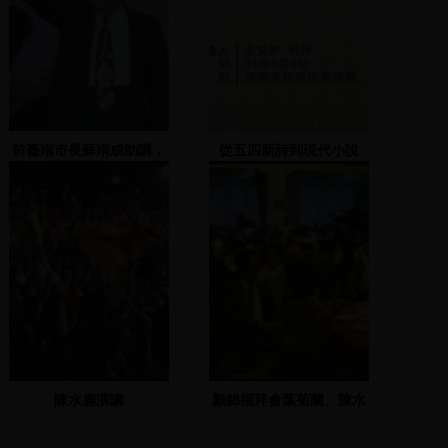
前臺南市長蘇南成助講，
從五四新詩到現代小說
王定宇縣議員、立委謝欣
霓主持
陳水扁演講
顏錦福拜會葉菊蘭、陳水
扁與吳淑珍出席，謝長廷
主持義賣活動