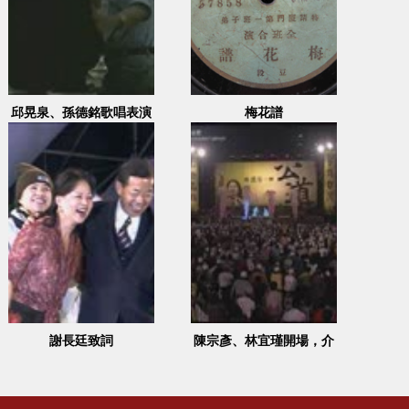
邱晃泉、孫德銘歌唱表演
梅花譜
謝長廷致詞
陳宗彥、林宜瑾開場，介
紹黨籍候選人，黃昭輝致
詞陳其邁、李昆澤致詞