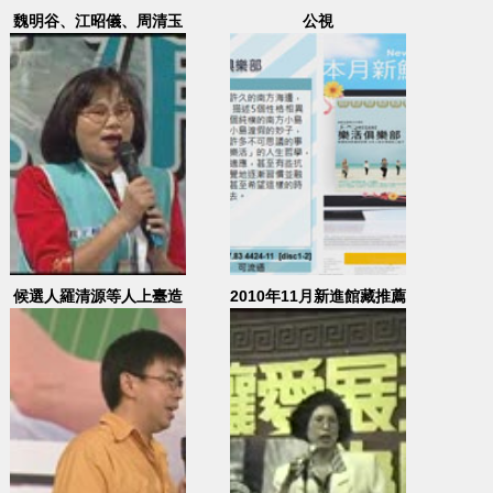
魏明谷、江昭儀、周清玉
公視
上台支持翁金珠；呂秀蓮
演講
候選人羅清源等人上臺造
2010年11月新進館藏推薦
勢