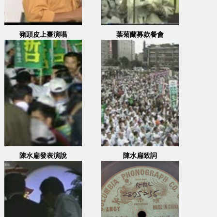
豬頭皮上臺演唱
葉菊蘭募款餐會
陳水扁發表演說
陳水扁致詞