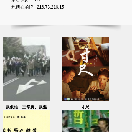
您所在的IP : 216.73.216.15
張俊雄、王幸男、張溫
寸尺
鷹、盧修一等人也加入遊
行