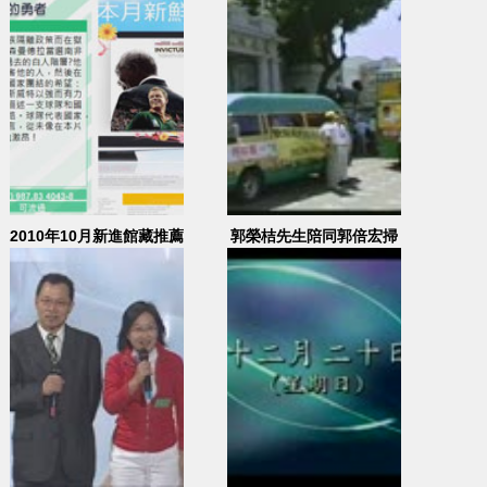
2010年10月新進館藏推薦
郭榮桔先生陪同郭倍宏掃
街拜票