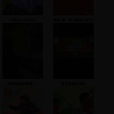
邱垂貞上台表演
馬勒 第二號交響曲<復活>
上
葉菊蘭募款餐會1-1
羅文嘉發表演說