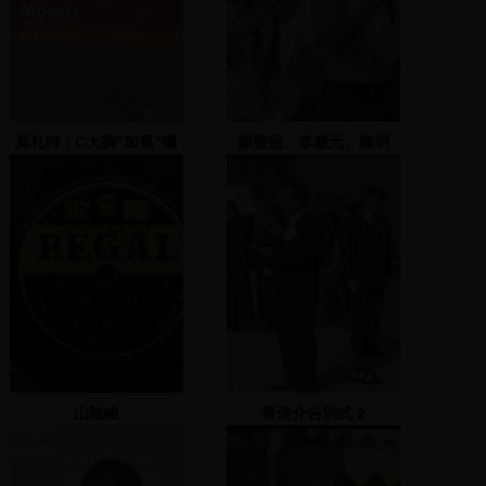
莫札特 : C大調"加冕"彌
顏聖冠、李應元、陳明
撒, 作品317=Mozart :
文、陳菊致詞
Missa in C major
"Coronation" K.317
山險峻
黃信介告別式 2