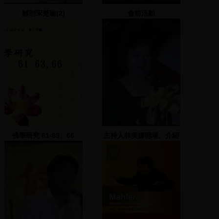
解剖宋楚瑜(2)
會前活動
佛學研究 61-63、66
主持人林美娜開場、介紹
蘇建和案家屬、黃金幹歌
唱表演