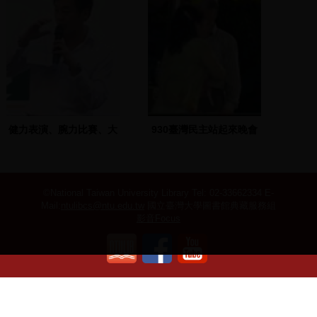
健力表演、腕力比賽、大
930臺灣民主站起來晚會
聲公比賽
(3)
©National Taiwan University Library
Tel: 02-33662334 E-
Mail:
ntulibcs@ntu.edu.tw
國立臺灣大學圖書館典藏服務組
影音Focus