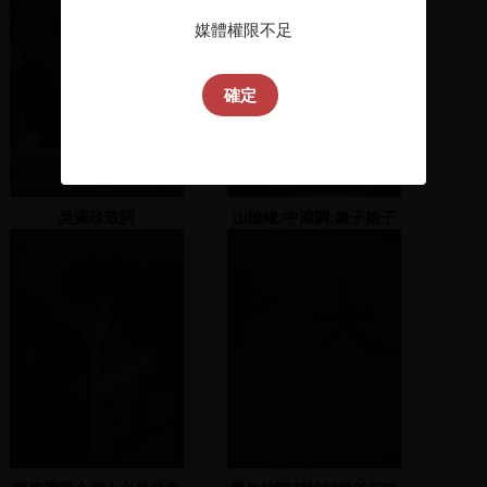
媒體權限不足
確定
吳淑珍致詞
山險峻:中滾調;娘子娘子