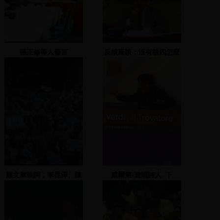
張正修等人發言
反核座談：沒有核四怎麼
辦？(2)
顏文章致詞，李昆澤、陳
威爾第-遊唱詩人. 下
亭妃接手主持，介紹競選
=Verdi : II Trovatore
團隊成員