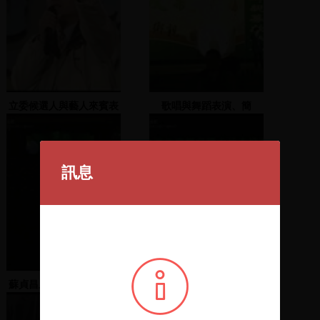
立委候選人與藝人來賓表
歌唱與舞蹈表演、簡
演及致詞
錫?、林濁水致詞
訊息
蘇貞昌上臺發表演說尋求
主持人洪茂坤開場、許富
支持
男、羅宗勝、李鎮源致詞