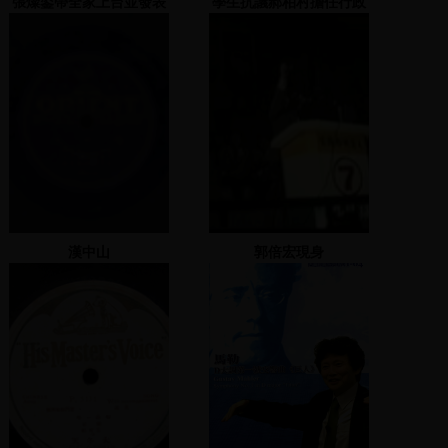
張燦鍙帶全家上台並發表
學生抗議郝柏村擔任行政
演說
院長
漢中山
郭倍宏現身