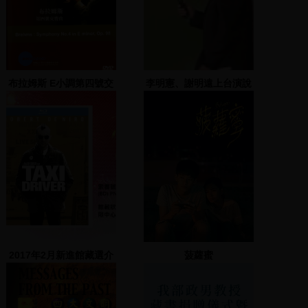
布拉姆斯 E小調第四號交
李明憲、謝明遠上台演說
響曲,作品98
支持林佳龍，林佳龍夫人
拉小提琴助興
2017年2月新進館藏選介
菠蘿蜜