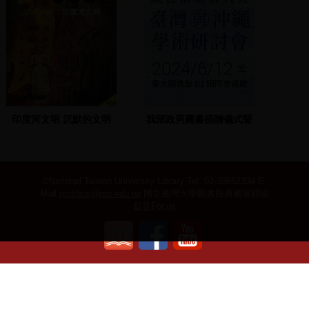
印度河文明 沉默的文明
我部政男藏書捐贈儀式暨
『臺灣與沖繩』學術研討
會
©National Taiwan University Library
Tel: 02-33662334 E-
Mail:
ntulibcs@ntu.edu.tw
國立臺灣大學圖書館典藏服務組
影音Focus