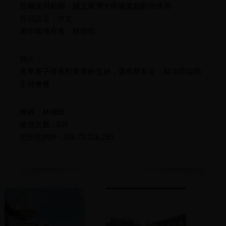
授權使用範圍：國立臺灣大學圖書館館內使用
作品語言：中文
著作權擁有者：林炳煌
簡介：
黃華妻子發表對黃華的支持，還有蔡有全、蘇治芬協助
主持餐會
條碼：林炳煌
播放次數 : 105
您所在的IP : 216.73.216.250