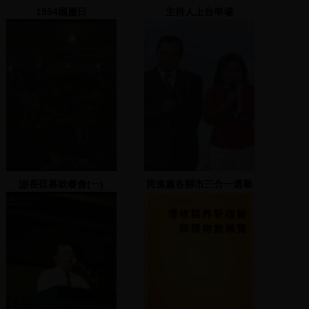
1954國慶日
主持人上台串場
謝長廷募款餐會(一)
民進黨各縣市三合一選舉
造勢大會(翁金珠) 2
2005.11.18