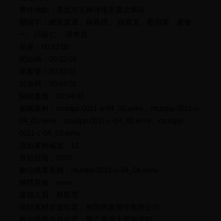
事件地點：臺北市立棒球場至臺北車站
關鍵字：總統直選、林義雄 、姚嘉文、蔡同榮、盧修
一、邱義仁 、洪奇昌
長度：00:12:00
開始碼：00:32:01
索書號：00:32:01
結束碼：00:44:01
關鍵畫面：00:34:43
相關素材：ntuldpp-0011-a-04_00.wmv、ntuldpp-0011-c-
04_01.wmv、ntuldpp-0011-c-04_02.wmv、ntuldpp-
0011-c-04_03.wmv
原始素材編號：11
原始規格：DVD
數位檔案名稱：ntuldpp-0011-c-04_04.wmv
轉檔規格：wmv
建檔人員：林凱雯
原始素材存放位置：無限映象製作有限公司
數位檔案存放位置：國立臺灣大學圖書館