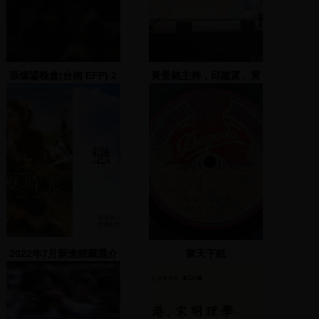
張燦鍙晚會(台南 EFP) 2
黃景銘主持，邱建富、黃
秀芳、賴岸璋、施淑珍、
柯金德發表政見
2022年7月新進館藏選介
當天下紙