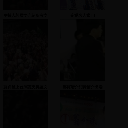
主持人郭國文介紹所有支
企業名人堂 III
持蘇煥智縣長的所有後援
會及工商團體等人
蘇貞昌上台演說支持羅文
鄭寶清介紹黃信介出場
嘉