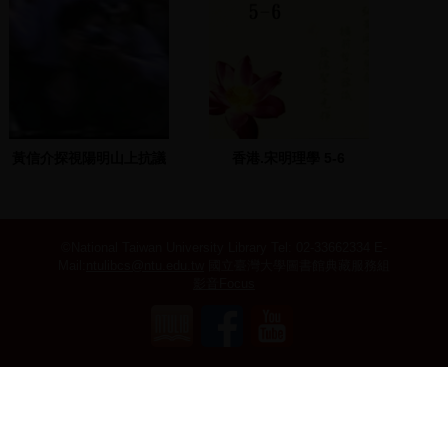
黃信介探視陽明山上抗議
香港.宋明理學 5-6
萬年國代的學生，學生發
表聲明
©National Taiwan University Library
Tel: 02-33662334 E-
Mail:
ntulibcs@ntu.edu.tw
國立臺灣大學圖書館典藏服務組
影音Focus