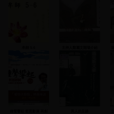
牟師 5-6
主持人鄭麗文開場介紹
鐘聲響起 哲思影展 再創
異人的足跡