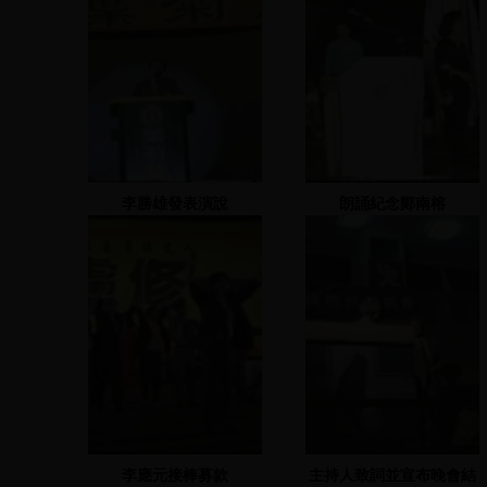
李勝雄發表演說
朗誦紀念鄭南榕
李應元接棒募款
主持人致詞並宣布晚會結