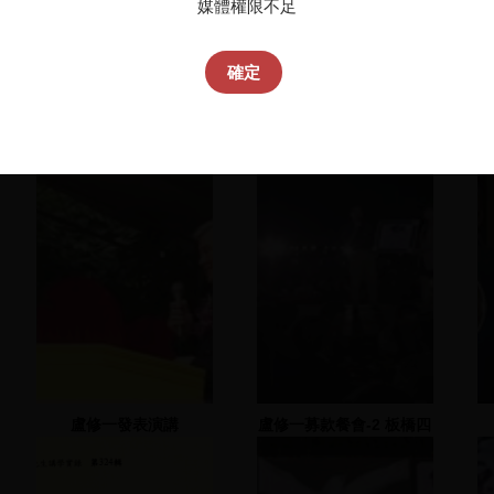
媒體權限不足
確定
盧修一發表演講
盧修一募款餐會-2 板橋四
維公園