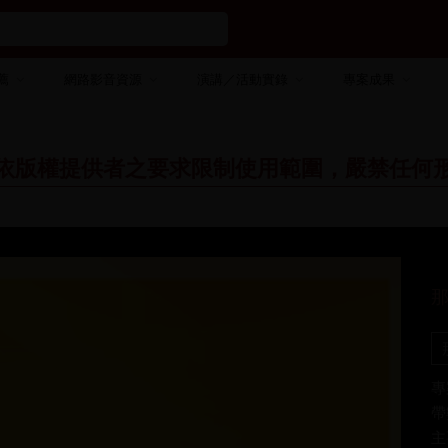
薦
網路影音資源
演講／活動實錄
專案成果
依版權提供者之要求限制使用範圍，嚴禁任何
專
帶
主