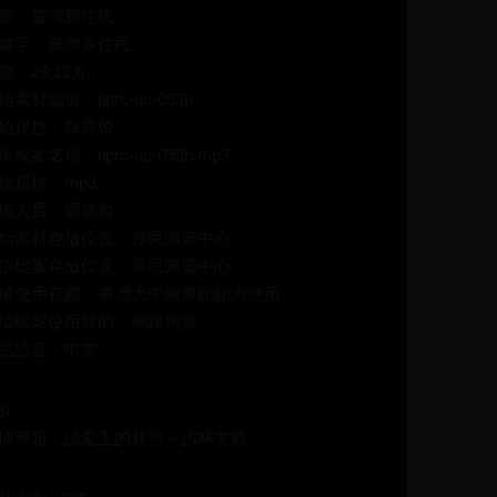
題：臺灣原住民
鍵字：臺灣原住民
度：28:12.6
始素材編號：tiprc-ac-093b
始規格：錄音帶
位檔案名稱：tiprc-ac-093b.mp3
檔規格：mp3
檔人員：羅瑞君
始素材存放位置：原民圖資中心
位檔案存放位置：原民圖資中心
權使用範圍：臺灣大學圖書館館內使用
位檔案使用目的：網路預覽
品語言：中文
介：
情專題：談愛玉的栽培－訪林文賢