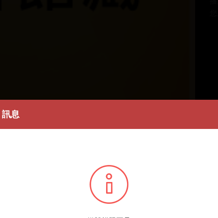
播
您所
訊息