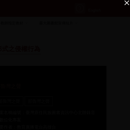
English
教師指定教材
臺大圖書館宣傳短片
形式之侵權行為
那魯灣之聲
那魯灣之聲
那魯灣之聲
案名稱編號：臺灣原住民族圖書資訊中心北辦錄音
數位化專案
要作者：教育廣播電台高雄台