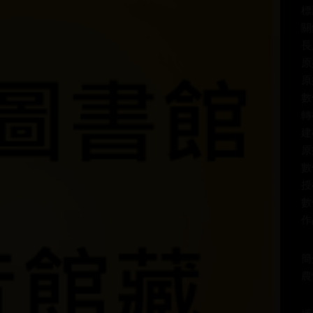
標
關
長
原
原
數
轉
建
原
數
授
數
作
簡
農