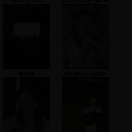
佛學.天台宗 53-56
謝長廷與游芳枝上臺發表
演說
表演節目
謝欣霓與林為洲主持活
動，呂秀蓮發表演說