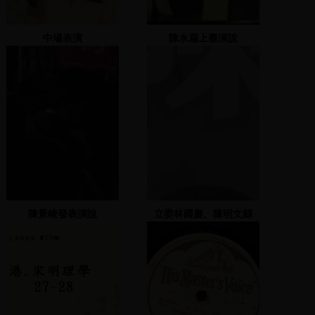
中場表演
陳水扁上臺演說
陳景峻發表演說
立委林國慶、陳明文縣
長、張花冠立委與蔡啟芳
立委等人上台演說