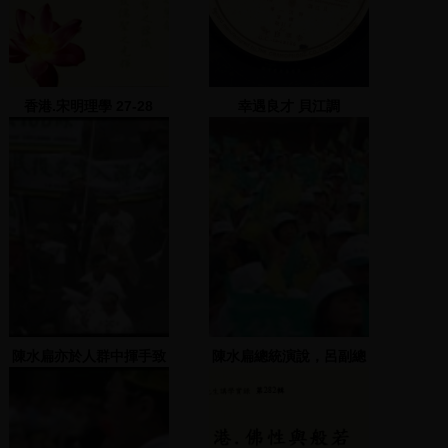
香港.宋明理學 27-28
幸遇良才 貝江調
陳水扁亦於人群中揮手致
陳水扁總統演說，呂副總
意
統一同上台助選