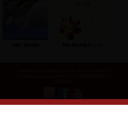
邱義仁發表演說
香港.佛性與般若 11-12
©National Taiwan University Library
Tel: 02-33662334 E-
Mail:
ntulibcs@ntu.edu.tw
國立臺灣大學圖書館典藏服務組
影音Focus