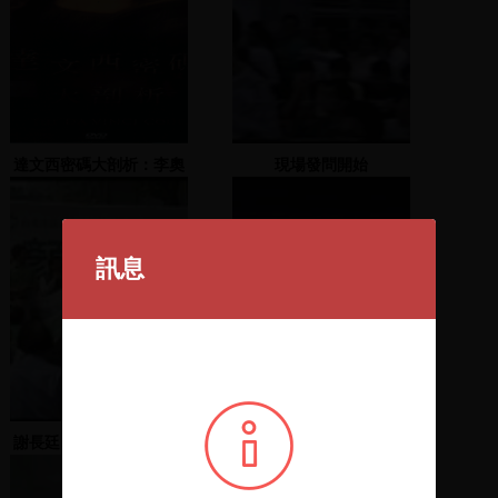
達文西密碼大剖析：李奧
現場發問開始
納多與聖殮布
訊息
謝長廷、謝欣霓、李慶元
蘇貞昌擔任司儀
致詞