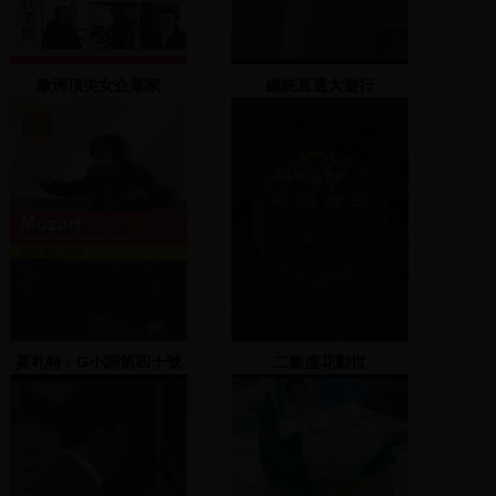
歐洲頂尖女企業家
總統直選大遊行
莫札特 : G小調第四十號
二集虛花勸世
交響曲, 作品550=Mozart
: symphony No.40 in G
minor, KV550