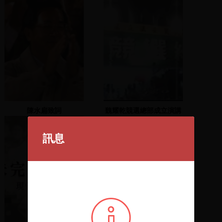
陳水扁致詞
魏耀乾競選總部成立演講
會(2)
訊息