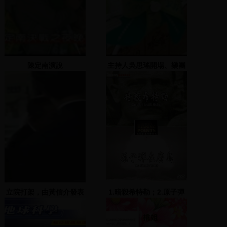
陳定南演說
主持人吳思瑤開場、樂團
表演、陳宇全致詞
立院打架，由黃信介發表
1.暗殺希特勒；2.原子彈
評論
在廣島