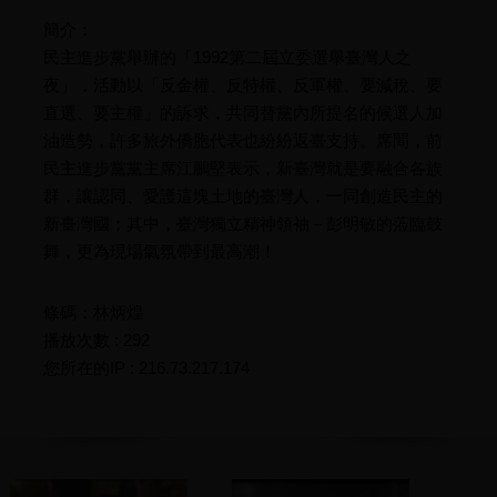
簡介：
民主進步黨舉辦的「1992第二屆立委選舉臺灣人之
夜」，活動以「反金權、反特權、反軍權、要減稅、要
直選、要主權」的訴求，共同替黨內所提名的候選人加
油造勢，許多旅外僑胞代表也紛紛返臺支持。席間，前
民主進步黨黨主席江鵬堅表示，新臺灣就是要融合各族
群，讓認同、愛護這塊土地的臺灣人，一同創造民主的
新臺灣國；其中，臺灣獨立精神領袖－彭明敏的蒞臨鼓
舞，更為現場氣氛帶到最高潮！
條碼：林炳煌
播放次數 : 292
您所在的IP : 216.73.217.174