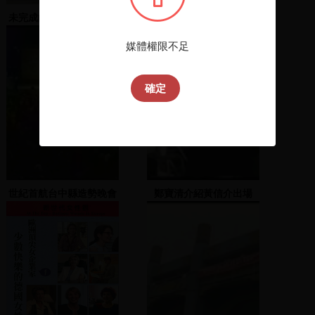
未完成的任務 : 現代台灣
牟師 3-4
締造者
媒體權限不足
確定
世紀首航台中縣造勢晚會
鄭寶清介紹黃信介出場
2001.11.25