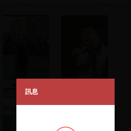
黃信介告別式 1
由立委蔡其昌與謝欣霓共
訊息
同介紹民進黨各級候選人