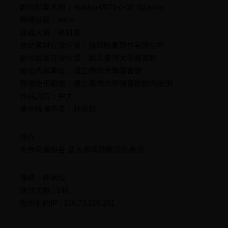
數位檔案名稱：ntuldpp-0071-c-06_02.wmv
轉檔規格：wmv
建檔人員：林凱雯
原始素材存放位置：無限映象製作有限公司
數位檔案存放位置：國立臺灣大學圖書館
數位典藏單位：國立臺灣大學圖書館
授權使用範圍：國立臺灣大學圖書館館內使用
作品語言：中文
著作權擁有者：林炳煌
簡介：
大會司儀報告 及大布花鼓隊節目表演
條碼：林炳煌
播放次數 : 146
您所在的IP : 216.73.216.251