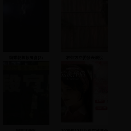
魏耀乾募款餐會(2)
林郁方立委發表演說
周惠祐致詞
2025年12月新進館藏選介