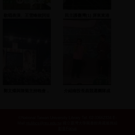
歌唱表演、王雪峰致詞並
民主護臺灣(1) 屏東東港
與蔡文安合唱、高群演唱
分局
鄭文燦與陳菊主持晚會，
介紹南投長昌競選團隊成
李逸洋首先上台支持
員、林宗男致詞
©National Taiwan University Library
Tel: 02-33662334 E-
Mail:
ntulibcs@ntu.edu.tw
國立臺灣大學圖書館典藏服務組
影音Focus