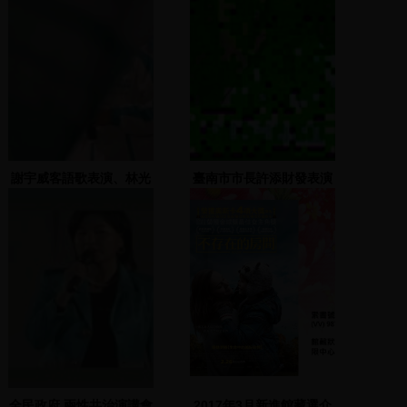
謝宇威客語歌表演、林光
臺南市市長許添財發表演
華致詞，介紹學界後援代
說
表
全民政府 兩性共治演講會
2017年3月新進館藏選介