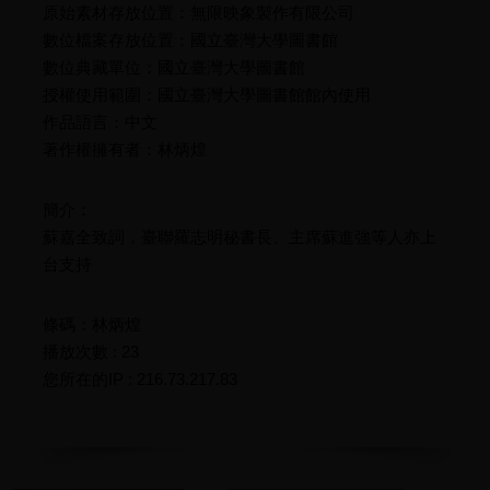
原始素材存放位置：無限映象製作有限公司
數位檔案存放位置：國立臺灣大學圖書館
數位典藏單位：國立臺灣大學圖書館
授權使用範圍：國立臺灣大學圖書館館內使用
作品語言：中文
著作權擁有者：林炳煌
簡介：
蘇嘉全致詞，臺聯羅志明秘書長、主席蘇進強等人亦上
台支持
條碼：林炳煌
播放次數 : 23
您所在的IP : 216.73.217.83