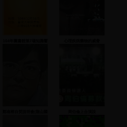
104年圖書館第7場知識饗
心理疾病藥物的威脅
宴-WorldCat使用面面觀
鄭南榕自焚說明會(龍山國
周伯倫上台演說
小)(一)