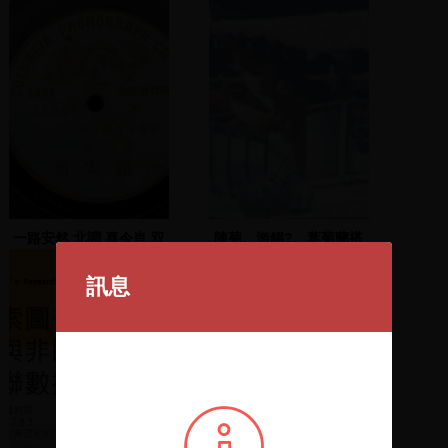
一路安然 北調 喜今肖 双
陳菊、游錫?、葉菊蘭搭
閨
船遊愛河
訊息