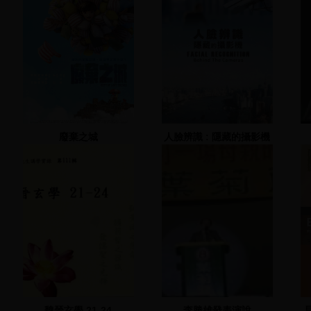
廢棄之城
人臉辨識 : 隱藏的攝影機
魏晉玄學 21-24
李勝雄發表演說