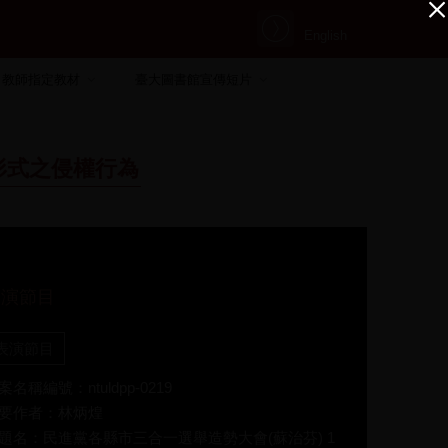
English
教師指定教材
臺大圖書館宣傳短片
形式之侵權行為
表演節目
表演節目
案名稱編號：ntuldpp-0219
要作者：林炳煌
題名：民進黨各縣市三合一選舉造勢大會(蘇治芬) 1