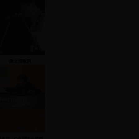
陳文輝致詞
貝多芬 : C小調第三號鋼