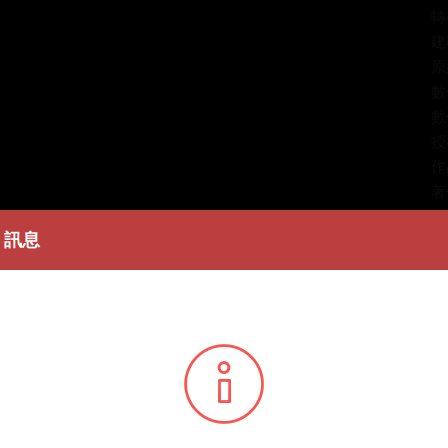
轉
建
原
數
數
授
作
著
訊息
簡
表
條
播
您所