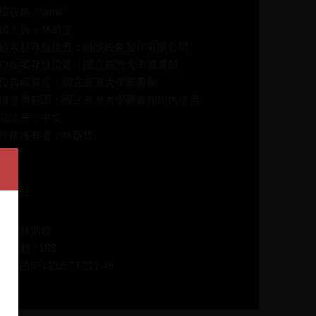
檔規格：wmv
檔人員：林凱雯
始素材存放位置：無限映象製作有限公司
位檔案存放位置：國立臺灣大學圖書館
位典藏單位：國立臺灣大學圖書館
權使用範圍：國立臺灣大學圖書館館內使用
品語言：中文
作權擁有者：林炳煌
介：
演節目
碼：林炳煌
放次數 : 188
在的IP : 216.73.217.46