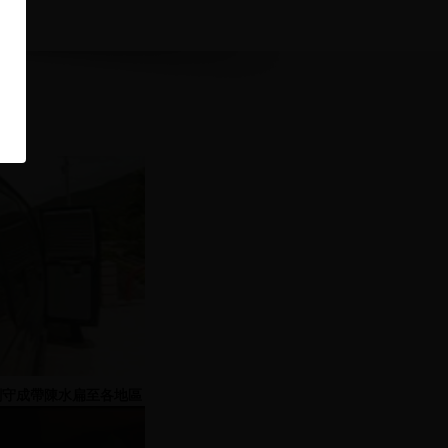
劉守成帶陳水扁至各地區
與民眾寒暄