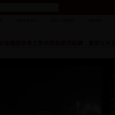
薦
網路影音資源
演講／活動實錄
專案成果
依版權提供者之要求限制使用範圍，嚴禁任何
專
主
總