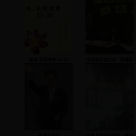
香港.宋明理學 25-26
洪奇昌回答記者「新國家
的定義」
李應元致詞
主持人郭倍宏開場、謝清