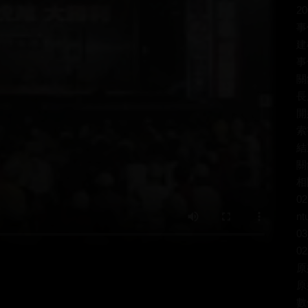
20
事
建
事
關
長
開
索
結
關
相
02
nt
03
02
原
原
數