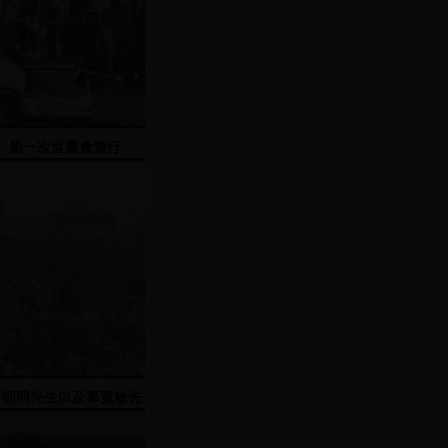
第一次世臺會遊行
(一)-1988 地點：臺大、
中正紀念堂
黃朝同先生以及辜寬敏先
生演講