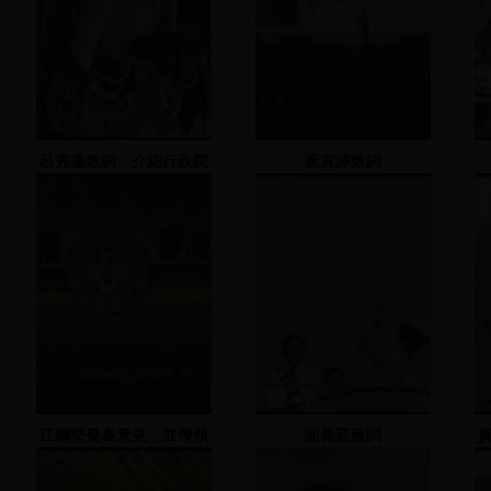
呂秀蓮致詞、介紹行政院
葉宜津致詞
團隊
江鵬堅發表意見，並帶領
謝長廷致詞
不分區立委與殘障聯盟一
起站台