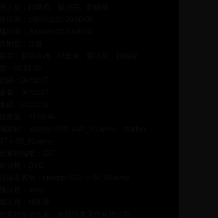
件人員：邱垂貞、蘇治芬、顏錦福
件日期：1989/11/20 00:00:00
檔日期：2008/05/20 00:00:00
件地點：北港
鍵字：蘇洪月嬌、邱垂貞、蘇治芬、顏錦福
度：00:28:39
始碼：00:52:47
書號：00:52:47
束碼：01:21:26
鍵畫面：01:03:45
關素材：ntuldpp-0237-a-02_00.wmv、ntuldpp-
37-c-02_01.wmv
始素材編號：237
始規格：DVD
位檔案名稱：ntuldpp-0237-c-02_02.wmv
檔規格：wmv
檔人員：林凱雯
始素材存放位置：無限映象製作有限公司