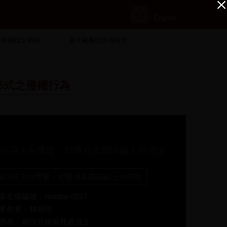
English
教師指定教材
臺大圖書館宣傳短片
形式之侵權行為
蘇治芬上台聲援，邱垂貞及顏錦福上台演說
蘇治芬上台聲援，邱垂貞及顏錦福上台演說
案名稱編號：ntuldpp-0237
要作者：林炳煌
題名：蘇洪月嬌服務處成立