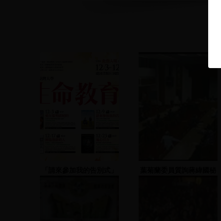
「請來參加我的告別式」
葉菊蘭委員質詢蔣緯國秘
映後座談
書長