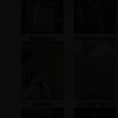
張晉城到場演說
全民政府 兩性共治演講會
演講會(二) 2000.03.10
張溫鷹致詞
立委林國慶、陳明文縣
長、張花冠立委與蔡啟芳
立委等人上台演說