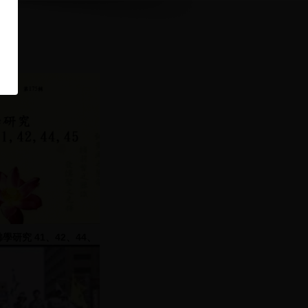
佛學研究 41、42、44、
45