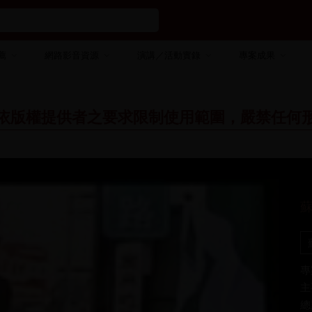
薦
網路影音資源
演講／活動實錄
專案成果
依版權提供者之要求限制使用範圍，嚴禁任何
專
主
總