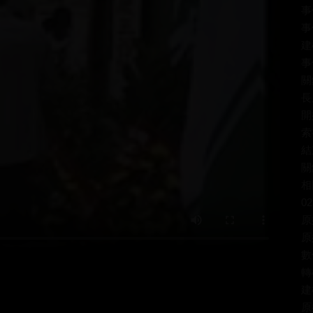
事
事
建
事
關
長
開
索
結
關
相
02
原
原
數
轉
建
原