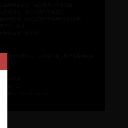
位檔案存放位置：國立臺灣大學圖書館
位典藏單位：國立臺灣大學圖書館
權使用範圍：國立臺灣大學圖書館館內使用
品語言：中文
作權擁有者：林炳煌
介：
洪月嬌女兒蘇治芬上台聲援母親，邱垂貞及顏錦福
台演說
碼：林炳煌
放次數 : 137
在的IP : 216.73.216.207