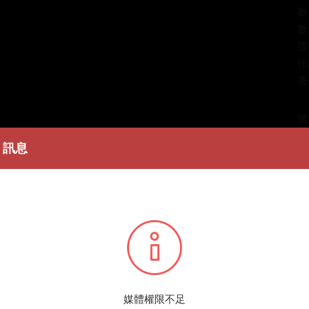
數
數
授
作
著
簡
蘇
訊息
上
條
播
您所
媒體權限不足