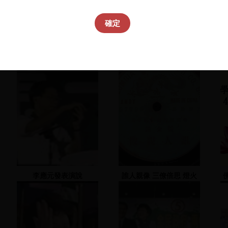
確定
李應元發表演說
誰人親像 三僚倍思 燈火
開透 長滾