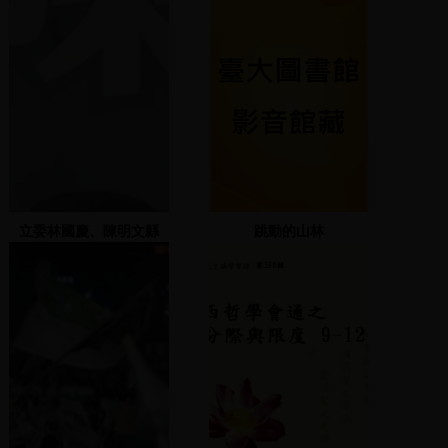
立委林國慶、陳明文縣
跳動的山林
長、張花冠立委與蔡啟芳
立委等人上台演說