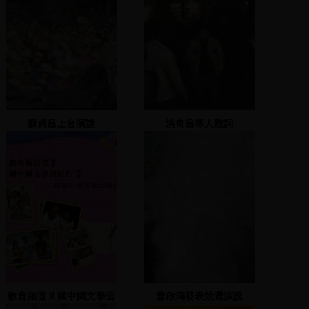
蘇貞昌上台演說
洪奇昌等人致詞
教育頻道 II 國中國文學習
曹啟鴻發表競選演說
影片