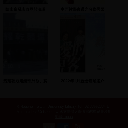
陳水扁發表政見與演說
中西哲學會通之分際與限
度 9-12
魏耀乾競選總部外觀、剪
2022年1月新進館藏選介
綵典禮
©National Taiwan University Library
Tel: 02-33662334 E-
Mail:
ntulibcs@ntu.edu.tw
國立臺灣大學圖書館典藏服務組
影音Focus