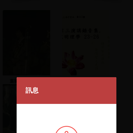
葉菊蘭上台並演講
牟宗三演講錄音集.宋明理
學 23-26
訊息