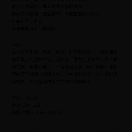
數位典藏單位：國立臺灣大學圖書館
授權使用範圍：國立臺灣大學圖書館館內使用
作品語言：中文
著作權擁有者：林炳煌
簡介：
由台大學生會主辦的「修憲、制憲辯論會」，邀請陳水
扁及馬英九雙方辯論；活動就「兩方交叉答辯」與「媒
體質詢」兩部分進行。一番恭維之後，兩人展開一陣激
烈的言詞過招，話題尖銳，時有激辯火花；雙方達辯過
程精彩，常引起場內學生們的鼓掌與喝采。
條碼：林炳煌
播放次數 : 142
您所在的IP : 216.73.217.81