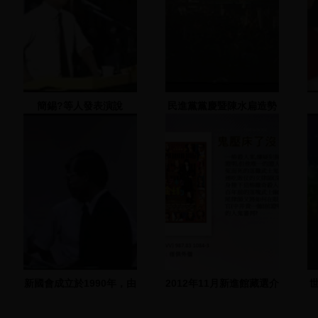
簡錫?等人發表演說
民進黨黨慶暨陳水扁造勢
晚會 1999.09.04 高雄(1)
新國會成立於1990年，由
2012年11月新進館藏選介
多位民主進步黨立委與研
究員組成，根據民主、本