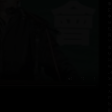
事
拓
事
關
程
長
開
索
結
關
相關
c-
04
nt
0
原
原
數