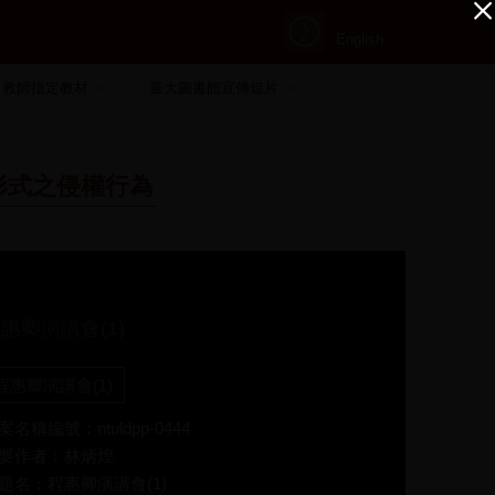
English
教師指定教材
臺大圖書館宣傳短片
形式之侵權行為
惠卿演講會(1)
程惠卿演講會(1)
案名稱編號：ntuldpp-0444
要作者：林炳煌
題名：程惠卿演講會(1)