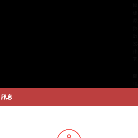
轉
建
原
數
數
授
作
著
簡
程
生
訊息
皆
動
作
火
回