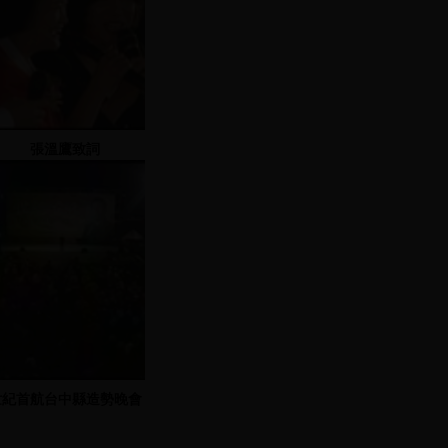
張溫鷹致詞
世紀首航台中縣造勢晚會
2001.11.25