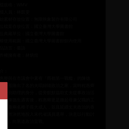
檔規格：WMV
檔人員：林凱雯
始素材存放位置：無限映象製作有限公司
位檔案存放位置：國立臺灣大學圖書館
位典藏單位：國立臺灣大學圖書館
權使用範圍：國立臺灣大學圖書館館內使用
品語言：臺語
作權擁有者：林炳煌
介：
惠卿與在市議會中素有「雨都第一戰艦」的陳德
，是基隆出了名的夫唱婦隨政治之家，當時程惠卿
以特別助理的身分，從旁默默協助丈夫從事政治活
；在陳德生遇害後，程惠卿更是擔起母兼父職的工
，扶養兩名稚子長大成人，並且延續丈夫政治的香
，毅然決然地投入末代省議員選舉，決意以行動討
公道，向黑道政治宣戰。