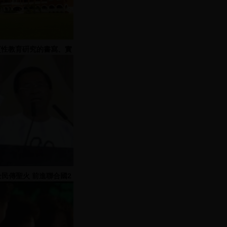
質性教育硏究的書寫、實
踐及其展望
全民傳聖火 前進聯合國2
2007.11.3