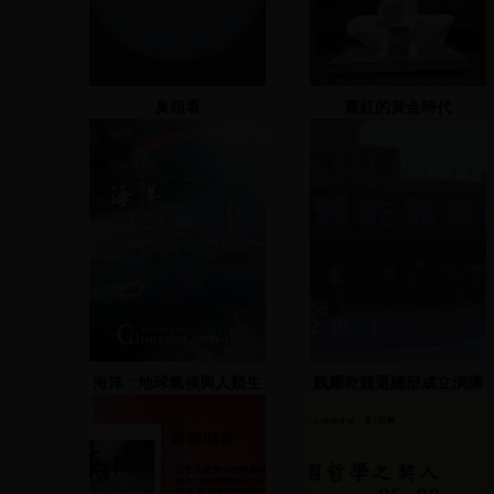
臭頭看
蕭紅的黃金時代
海洋 : 地球氣候與人類生
魏耀乾競選總部成立演講
存的關鍵
會(1)