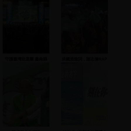
守護臺灣助選團 臺南縣
洪國浩致詞，謝志偉RAP
黃偉哲-2007.11.18 地
表演並致詞，蔡煌瑯致詞
點：臺南佳里國小