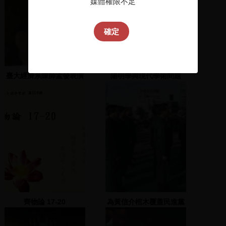
媒體權限不足
確定
臺大經濟系陳師孟發表演
陽明學與現代學術問題
說
齊物論 17-20
為黃信介棺木覆蓋民進黨
黨旗