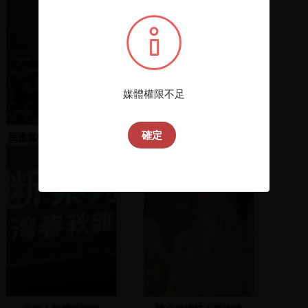
媒體權限不足
確定
民進黨中央黨部陳水扁晚
高雄謝長廷造勢晚會(2)
會(1)1999.08.28臺南市政
2002.11.24 高雄市科學工
府廣場
藝博物館