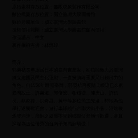
原始素材存放位置：無限映象製作有限公司
數位檔案存放位置：國立臺灣大學圖書館
數位典藏單位：國立臺灣大學圖書館
授權使用範圍：國立臺灣大學圖書館館內使用
作品語言：中文
著作權擁有者：林炳煌
簡介：
郭榮桔長年旅居日本的臺灣實業家，卻積極致力於臺灣
獨立建國及民主化運動，一直扮演著重要又出錢出力的
角色。自1950年離開臺灣，郭榮桔再度踏上睽違已久的
臺灣故土，許榮淑、郭倍宏、張燦鍙、陳唐山、許信
良、蔡銘祿、洪奇昌、黃華等多位民主先進，特地為他
舉行返鄉歡迎會，遊行車隊繞行台南大街小巷，沿途鞭
炮聲連連，所到之處無不受到鄉親父老熱情歡迎，並且
深深為這位優秀的台南子弟感到驕傲！