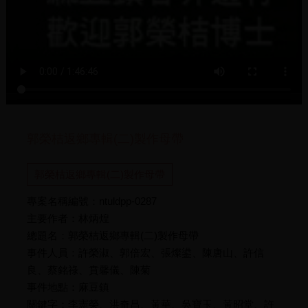
郭榮桔返鄉專輯(二)製作母帶
郭榮桔返鄉專輯(二)製作母帶
專案名稱編號：ntuldpp-0287
主要作者：林炳煌
總題名：郭榮桔返鄉專輯(二)製作母帶
事件人員：許榮淑、郭倍宏、張燦鍙、陳唐山、許信
良、蔡銘祿、賁馨儀、陳菊
事件地點：麻豆鎮
關鍵字：李憲榮、洪奇昌、黃華、吳寶玉、黃昭堂、許