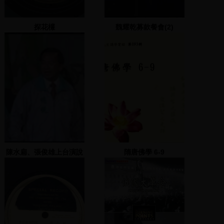
探花欉
魏耀乾募款餐會(2)
陳水扁、張俊雄上台演說
隋唐佛學 6-9