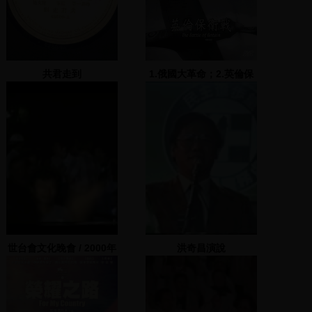
共君走到
1.俄國大革命；2.英倫保
衛戰
世台會文化晚會 / 2000年
洪奇昌演說
陳水扁競選總統造勢晚會