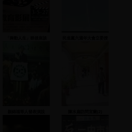
「舞動人生」映後座談
民進黨六週年大會立委授
旗
顏錦福等人發表演說
陳水扁訪問宜蘭(2)