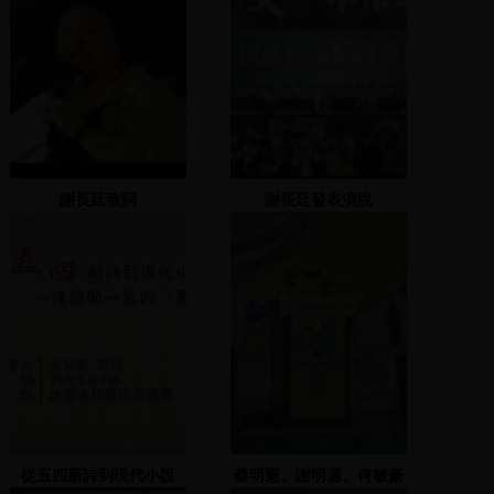
謝長廷致詞
謝長廷發表演說
從五四新詩到現代小說
蔡明憲、謝明源、何敏豪