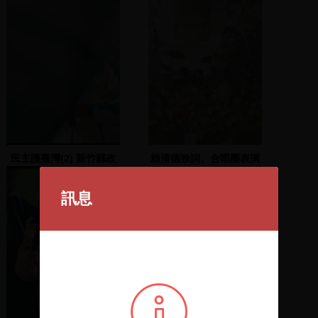
民主護臺灣(2) 新竹縣政
賴清德致詞、合唱團表演
府前
訊息