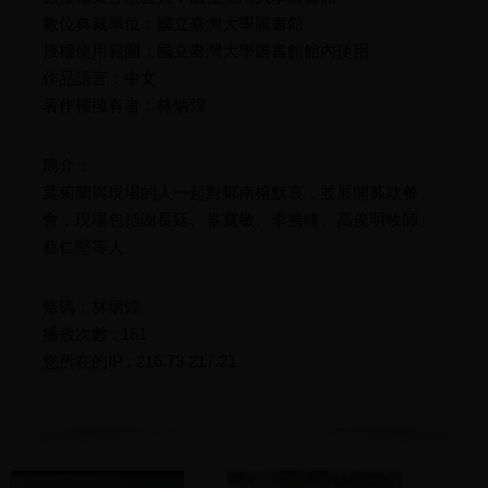
數位典藏單位：國立臺灣大學圖書館
授權使用範圍：國立臺灣大學圖書館館內使用
作品語言：中文
著作權擁有者：林炳煌
簡介：
葉菊蘭與現場的人一起對鄭南榕默哀，並展開募款餐
會，現場包括謝長廷、辜寬敏、李勝峰、高俊明牧師、
蔡仁堅等人
條碼：林炳煌
播放次數 : 161
您所在的IP : 216.73.217.21