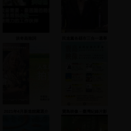
洪奇昌致詞
民進黨各縣市三合一選舉
造勢大會(許添財) 2
2005.11.25
2021年4月新進館藏選介
寶島映像－臺灣紀錄片影
展：精彩預告