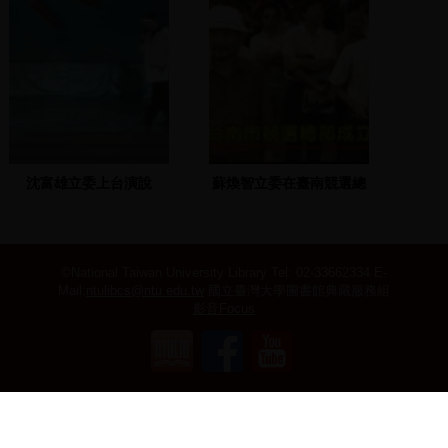
沈富雄立委上台演說
蘇煥智立委在臺南競選總
部發表演說、各地競選總
部成立
©National Taiwan University Library
Tel: 02-33662334 E-
Mail:
ntulibcs@ntu.edu.tw
國立臺灣大學圖書館典藏服務組
影音Focus