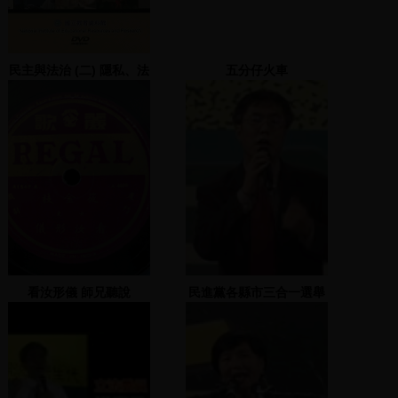
民主與法治 (二) 隱私、法
五分仔火車
律及預妨犯罪
看汝形儀 師兄聽說
民進黨各縣市三合一選舉
造勢大會 2005.11.22(2)