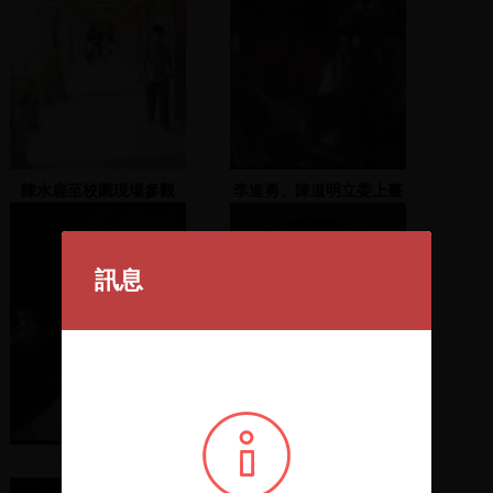
陳水扁至校園現場參觀
李進勇、陳道明立委上臺
演說
訊息
洪奇昌致詞
三進宮