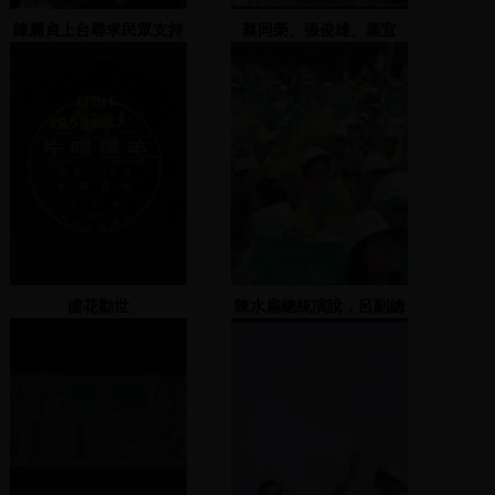
陳麗貞上台尋求民眾支持
蔡同榮、張俊雄、葉宜
津、鄭連德致詞
虛花勸世
陳水扁總統演說，呂副總
統一同上台助選