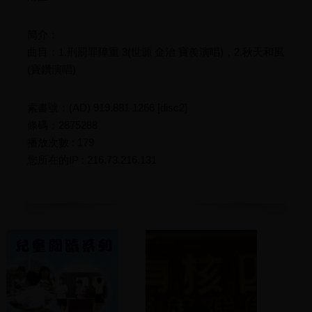
簡介：
曲目：1.刑罰罪障重 3(世源 金治 寶羨演唱)，2.秋天和風
(寶鑽演唱)
索書號：(AD) 919.881 1266 [disc2]
條碼：2875288
播放次數 : 179
您所在的IP : 216.73.216.131