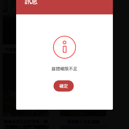
訊息
守護臺灣助選團 臺南縣
盧修一募款餐會-2 板橋四
黃偉哲-2007.11.18 地
維公園
點：臺南佳里國小
媒體權限不足
確定
開場表演以及許信良、陳
葉菊蘭上台並演講
文茜等人入場