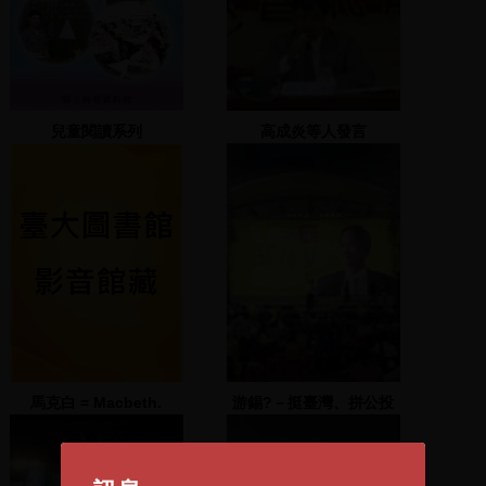
兒童閱讀系列
高成炎等人發言
馬克白 = Macbeth.
游錫?－挺臺灣、拼公投
(1)