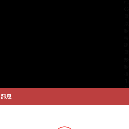
nt
05
原
原
數
轉
建
原
數
數
授
作
著
訊息
簡
黃
意
致