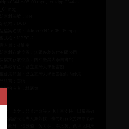
uldpp-0344-c-05_03.mpg、ntuldpp-0344-c-
_04.mpg
始素材編號：344
始規格：DVD
位檔案名稱：ntuldpp-0344-c-05_05.mpg
檔規格：MPEG-2
檔人員：林凱雯
始素材存放位置：無限映象製作有限公司
位檔案存放位置：國立臺灣大學圖書館
位典藏單位：國立臺灣大學圖書館
權使用範圍：國立臺灣大學圖書館館內使用
品語言：臺語
作權擁有者：林炳煌
介：
向群、李文英與蔡坤龍等人也上臺支持，以最高敬
先邀請謝長廷夫人游芳枝上臺向所有支持群眾發表
意；此外，張茂楠、黃向群、李文英、蔡坤龍與周