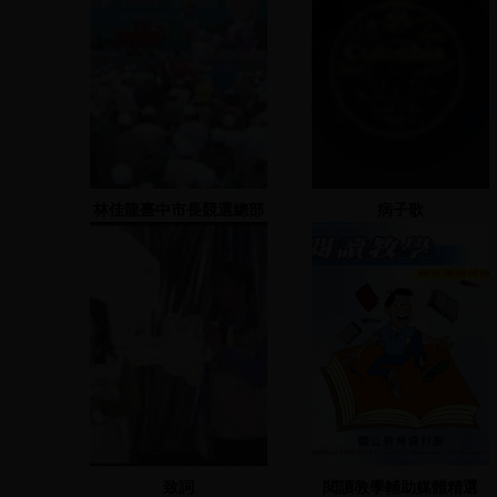
林佳龍臺中市長競選總部
病子歌
成立大會-2005.09.04
致詞
閱讀教學輔助媒體精選