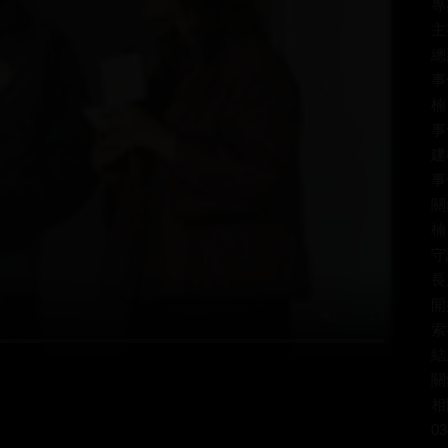
專
主
總
事
楠
事
建
事
關
楠
守
長
開
索
結
關
相
03