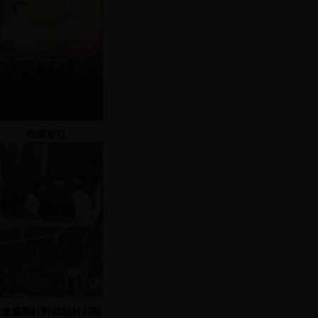
表演節目
民進黨團針對郝柏村召開