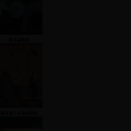
陳水扁致詞
羅文嘉上台發表演說