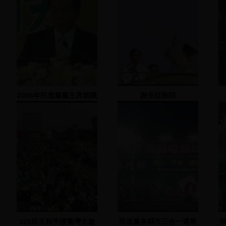
2006年民進黨黨主席就職
謝長廷致詞
暨交接典禮
326民主和平護臺灣大遊
民進黨各縣市三合一選舉