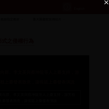
English
教師指定教材
臺大圖書館宣傳短片
形式之侵權行為
黃向群、李文英與蔡坤龍等人上臺支持，游
芳枝上臺發表致意，謝長廷上臺發表演說
黃向群、李文英與蔡坤龍等人上臺支持，游芳枝
上臺發表致意，謝長廷上臺發表演說