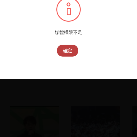
威
條
播
媒體權限不足
您所
確定