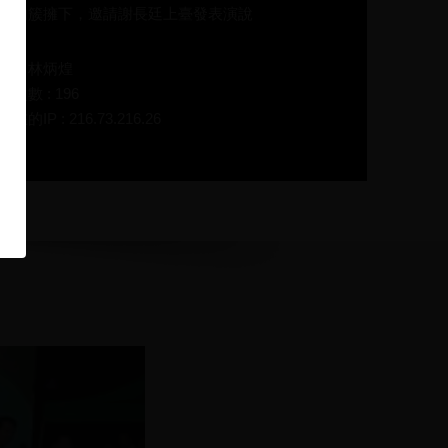
佑的簇擁下，邀請謝長廷上臺發表演說
碼：林炳煌
放次數 : 196
在的IP : 216.73.216.26