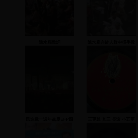
陳水扁致詞
陳水扁亦於人群中揮手致
意
民進黨十週年黨慶EFP四
三更鼓 其三 長滾 小五更
機(2)1996.09.30
其一 福馬郎