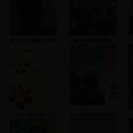
龍千玉、方瑞娥、許秀年
蘇貞昌發表競選演說
歌唱表演，許佳菁、紀麗
如站臺
師大上課 佛學 1-2
2017年3月新進館藏選介