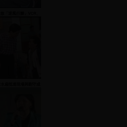
播放「逆風行腳」VCR、
行腳團成員進場並致詞
陳水扁抵達現場與劉守成
會談