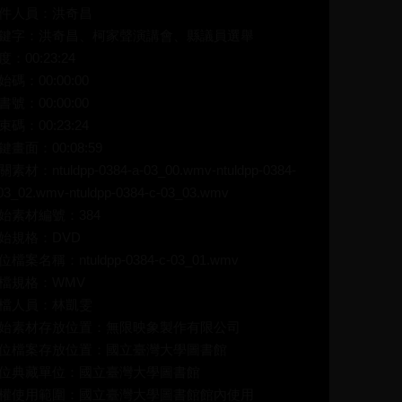
件人員：洪奇昌
鍵字：洪奇昌、柯家聲演講會、縣議員選舉
度：00:23:24
始碼：00:00:00
書號：00:00:00
束碼：00:23:24
鍵畫面：00:08:59
素材：ntuldpp-0384-a-03_00.wmv-ntuldpp-0384-
03_02.wmv-ntuldpp-0384-c-03_03.wmv
始素材編號：384
始規格：DVD
位檔案名稱：ntuldpp-0384-c-03_01.wmv
檔規格：WMV
檔人員：林凱雯
始素材存放位置：無限映象製作有限公司
位檔案存放位置：國立臺灣大學圖書館
位典藏單位：國立臺灣大學圖書館
權使用範圍：國立臺灣大學圖書館館內使用