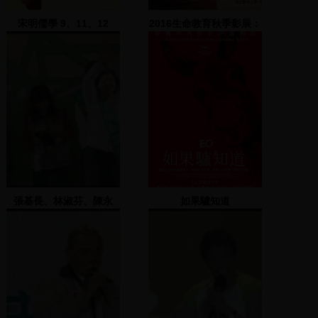
宋明儒學 9、11、12
2016生命教育秋季影展：
精彩預告
張基長、林淑芬、陳永
如果驢知道
福、鄭素華致詞