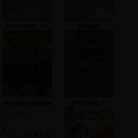
蘇貞昌發表演說、陳水
謝長廷致詞
扁、柯建銘出場
聲音和音樂與大腦的激盪
普契尼-杜蘭朵. 下
=Giacomo Puccini :
Turandot