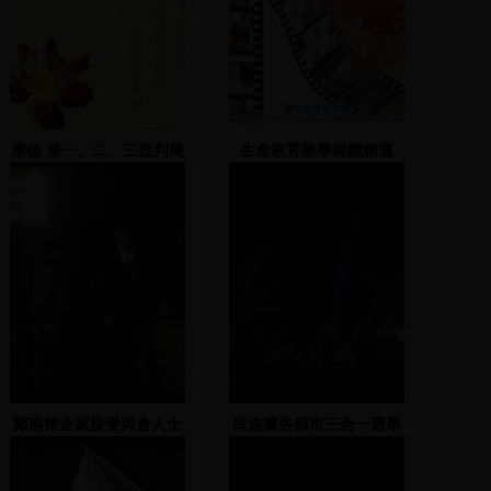
康德 第一、二、三批判簡
生命教育教學媒體精選
述
鄭南榕全家接受與會人士
民進黨各縣市三合一選舉
鼓掌表示敬意、葉菊蘭發
造勢大會(羅文
表演說
嘉)-2005.12.2 板橋火車
站旁邊專三(1)