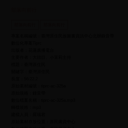
部落向前行
部落向前行
部落向前行
專案名稱編號：臺灣原住民族圖書資訊中心北辦錄音帶
數位化專案Tiprc
出版者：花蓮廣播電台
主要作者：大頭目、小茉莉主持
標題：臺灣原住民
關鍵字：臺灣原住民
長度：56:22.2
原始素材編號：tiprc-ac-325a
原始規格：錄音帶
數位檔案名稱：tiprc-ac-325a.mp3
轉檔規格：mp3
建檔人員：羅瑞君
原始素材存放位置：原民圖資中心