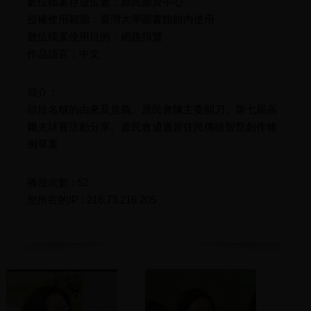
數位檔案存放位置：原民圖資中心
授權使用範圍：臺灣大學圖書館館內使用
數位檔案使用目的：網路預覽
作品語言：中文
簡介：
頭目名稱的由來及意義、原民會陳主委開刀、第七屆高
爾夫球賽活動分享、原民會通過原住民傳統智慧創作條
例草案
播放次數 : 52
您所在的IP : 216.73.216.205