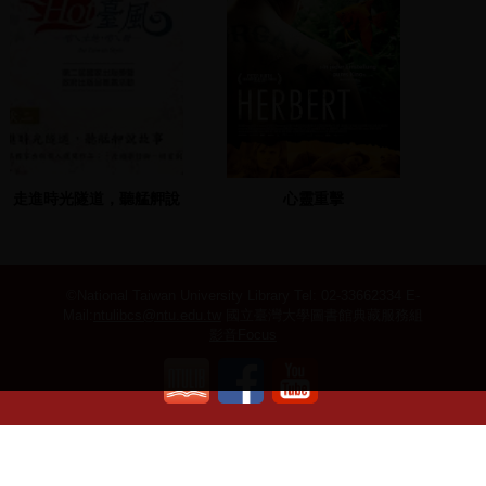
走進時光隧道，聽艋舺說
心靈重擊
故事
©National Taiwan University Library
Tel: 02-33662334 E-
Mail:
ntulibcs@ntu.edu.tw
國立臺灣大學圖書館典藏服務組
影音Focus