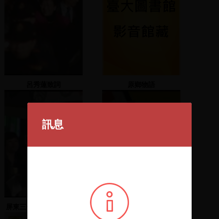
呂秀蓮致詞
原鄉物語
訊息
屏東三位前縣長邱連輝、
和平手牽手團結心連心二
蘇貞昌與蘇嘉全等人上台
二八 (1) 2005.02.28中山