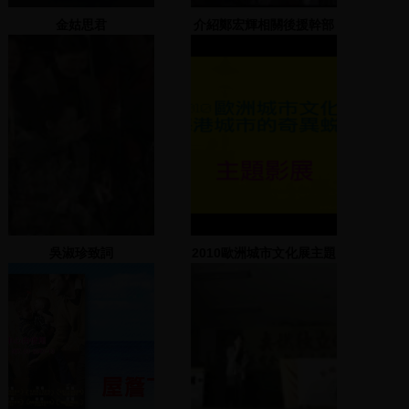
金姑思君
介紹鄭宏輝相關後援幹部
與新竹市議員
吳淑珍致詞
2010歐洲城市文化展主題
影展影片精彩片段