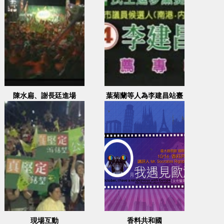
陳水扁、謝長廷進場
葉菊蘭等人為李建昌站臺
現場互動
香料共和國