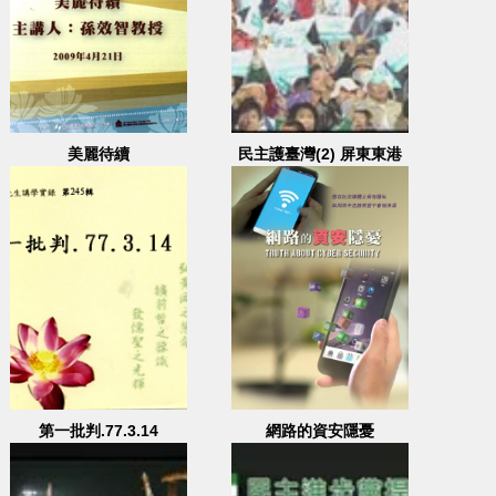
美麗待續
民主護臺灣(2) 屏東東港
分局
第一批判.77.3.14
網路的資安隱憂