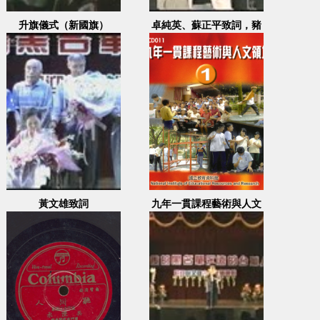
升旗儀式（新國旗）
卓純英、蘇正平致詞，豬
頭皮歌唱表演
黃文雄致詞
九年一貫課程藝術與人文
領域 1