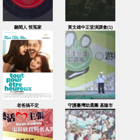
聽閑人 恨冤家
黃文雄中正堂演講會(1)
老爸搞不定
守護臺灣助選團 基隆市
游祥耀-2007.12.07 地
點：基隆六合停車場