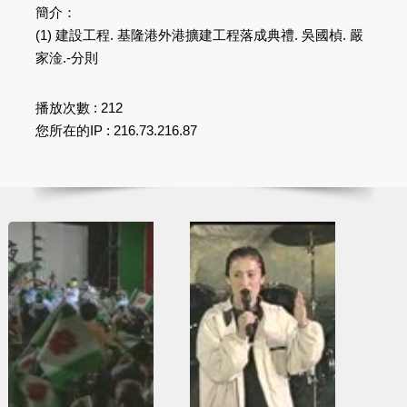
簡介：
(1) 建設工程. 基隆港外港擴建工程落成典禮. 吳國楨. 嚴
家淦.-分則
播放次數 : 212
您所在的IP : 216.73.216.87