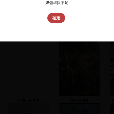
媒體權限不足
確定
水庫工程典禮
陳水扁演講