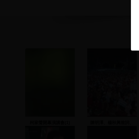
柯家聲開幕演講會(1)
陳明澤、楊秋興致詞、
VCR播放