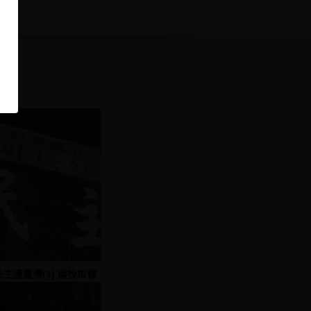
民主護臺灣(1) 南投市舊
公路局大樓