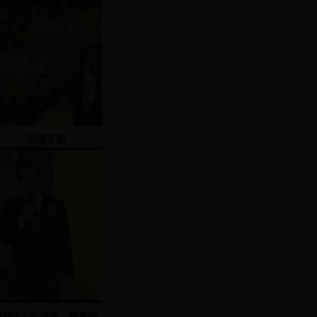
現場互動
游錫?上台演說，陳景峻