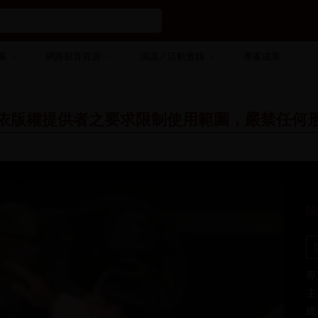
薦
網路影音資源
演講／活動實錄
專案成果
依版權提供者之要求限制使用範圍，嚴禁任何
專
主
總