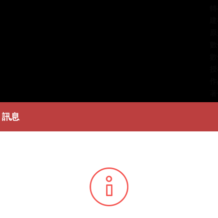
轉
建
原
數
數
授
作
著
訊息
簡
陳
條
播
您所