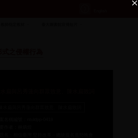
English
教師指定教材
臺大圖書館宣傳短片
形式之侵權行為
陳水扁與呂秀蓮向群眾致意、陳水扁致詞
陳水扁與呂秀蓮向群眾致意、陳水扁致詞
案名稱編號：ntuldpp-0418
要作者：林炳煌
題名：相信臺灣 堅持改革－總統提名造勢晚會