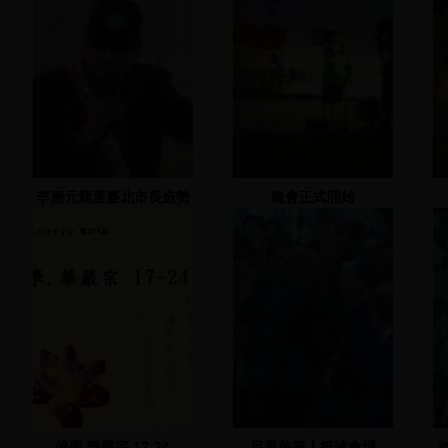
李應元競選臺北市長造勢
晚會正式開始
晚會 2 2002.11.22
佛學.華嚴宗 17-24
呂秀蓮等人抵達會場