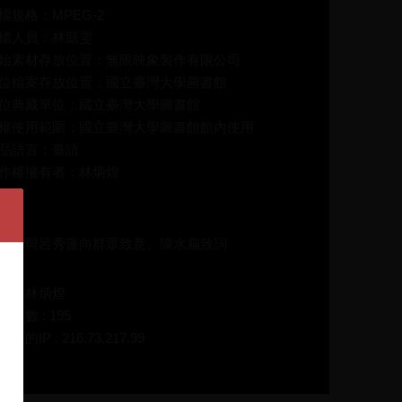
檔規格：MPEG-2
檔人員：林凱雯
始素材存放位置：無限映象製作有限公司
位檔案存放位置：國立臺灣大學圖書館
位典藏單位：國立臺灣大學圖書館
權使用範圍：國立臺灣大學圖書館館內使用
品語言：臺語
作權擁有者：林炳煌
介：
水扁與呂秀蓮向群眾致意、陳水扁致詞
碼：林炳煌
放次數 : 195
在的IP : 216.73.217.99