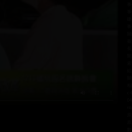
事
事
建
事
關
臺
長
開
索
結
關
相關
c-
04
nt
原
原
數