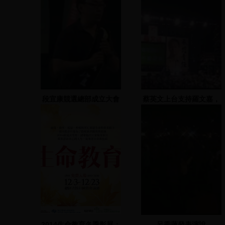
段宜康競選總部成立大會
蔡英文上台支持羅文嘉，
(2) 2007.11.17
蕭煌奇演唱
2014生命教育冬季影展：
呂秀蓮發表演說