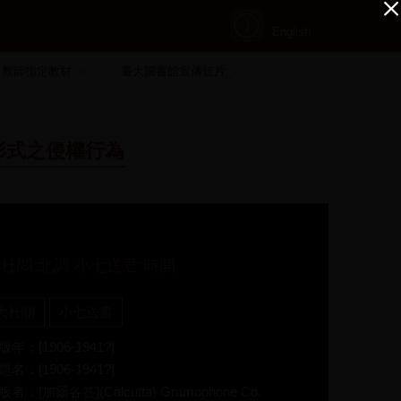
English
教師指定教材
臺大圖書館宣傳短片
形式之侵權行為
杜悶:北調 小七送君:時開
大杜關
小七送書
版年：[1906-1941?]
題名：[1906-1941?]
版者：[加爾各答](Calcutta) Gramophone Co.