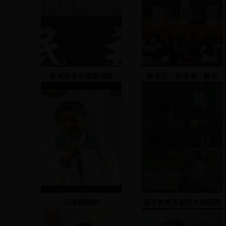
蘇貞昌發表競選演說
謝長廷、呂秀蓮、蘇貞
昌、游錫?進行自由交叉
辯論
邱連輝致詞
長老教會高俊明夫婦演講