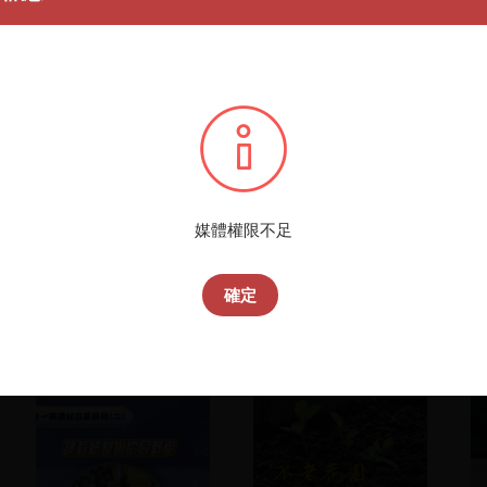
媒體權限不足
確定
民主進步黨1999年8月28
2013年8月新進館藏選介
日於台南市政府廣場所舉
辦的大型晚會，由洪奇
昌、陳菊聯合主持，以
「作伙開始