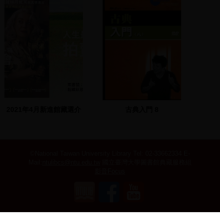
2021年4月新進館藏選介
古典入門 8
©National Taiwan University Library
Tel: 02-33662334 E-
Mail:
ntulibcs@ntu.edu.tw
國立臺灣大學圖書館典藏服務組
影音Focus