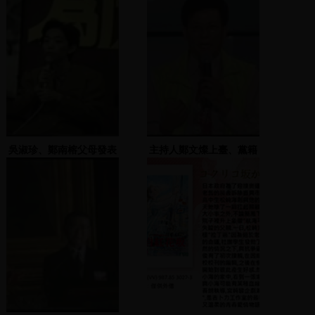
吳淑珍、鄭南榕父母發表
主持人鄭文燦上臺、黨籍
演說
候選人上臺