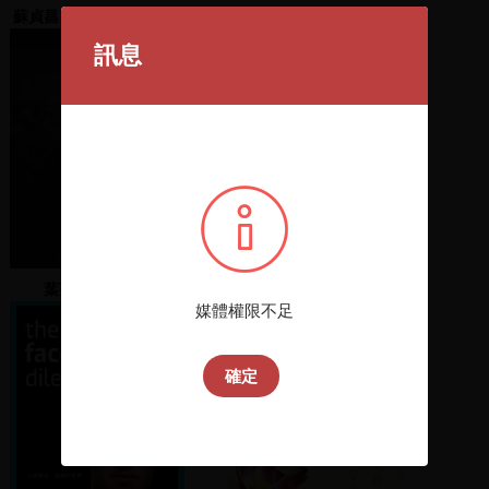
蘇貞昌、邱連輝等候選人
2012年12月新進館藏選介
接受徵召
訊息
葉菊蘭上台演說
文昭關
媒體權限不足
確定