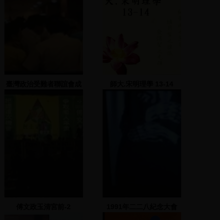
臺灣政治受難者聯誼會成
師大.宋明理學 13-14
立大會(1)：臺北國賓飯店
傅文政玉清宮前-2
1991年二二八紀念大會