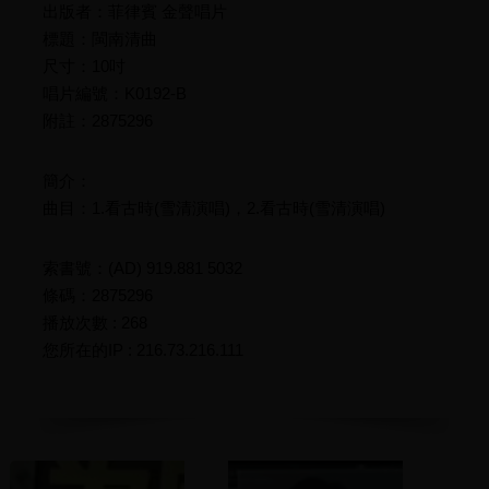
出版者：菲律賓 金聲唱片
標題：閩南清曲
尺寸：10吋
唱片編號：K0192-B
附註：2875296
簡介：
曲目：1.看古時(雪清演唱)，2.看古時(雪清演唱)
索書號：(AD) 919.881 5032
條碼：2875296
播放次數 : 268
您所在的IP : 216.73.216.111