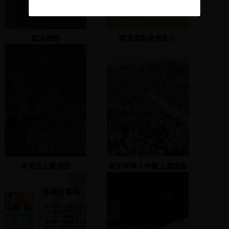
競選總部
暖身運動教學影片
李應元上臺演說
蕭美琴等人於臺上演講激
勵群眾