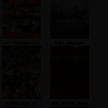
九年一貫課程藝術與人文
李應元上臺發表演說
領域 1
王淑慧等人致詞、HIP
建黨七週年餐會 (環亞宴
HOP RAP表演
會廳)