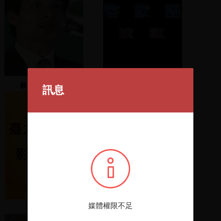
蔡有全發表演說
(二)客家語
訊息
媒體權限不足
賽夏風情
民進黨各縣市三合一選舉
造勢大會 2005.12.1(2)