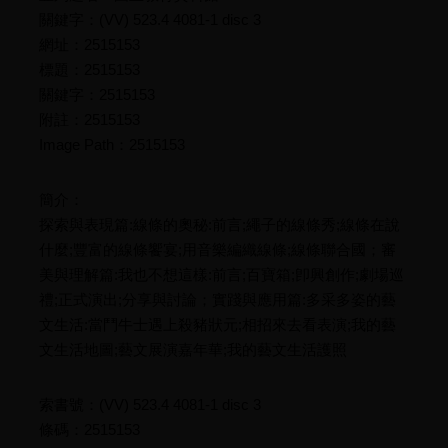
關鍵字：(VV) 523.4 4081-1 disc 3
網址：2515153
標題：2515153
關鍵字：2515153
附註：2515153
Image Path：2515153
簡介：
探索與表現篇:線條的奧秘:前言;繩子的線條秀;線條在說
什麼;豐富的線條饗宴;用音樂編織線條;線條聯合國；審
美與理解篇:我也不想這樣:前言;百寶箱;卽興創作;劇場巡
禮;正式演出;分享與討論；實踐與應用篇:多采多姿的藝
文生活:當鬥牛士遇上殺豬狀元;相招來去看表演;我的藝
文生活地圖;藝文展演嘉年華;我的藝文生活護照
索書號：(VV) 523.4 4081-1 disc 3
條碼：2515153