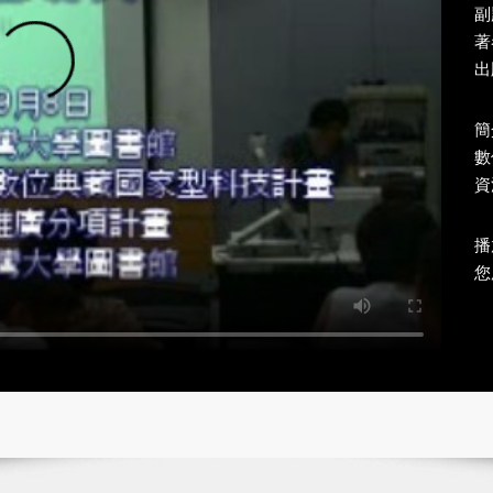
副
著
出
簡
數
資
播
您所