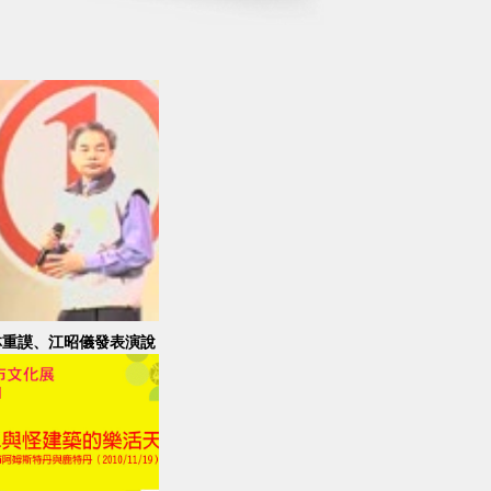
林重謨、江昭儀發表演說
支持翁金珠