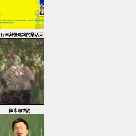
自行車與怪建築的樂活天
堂
陳水扁致詞