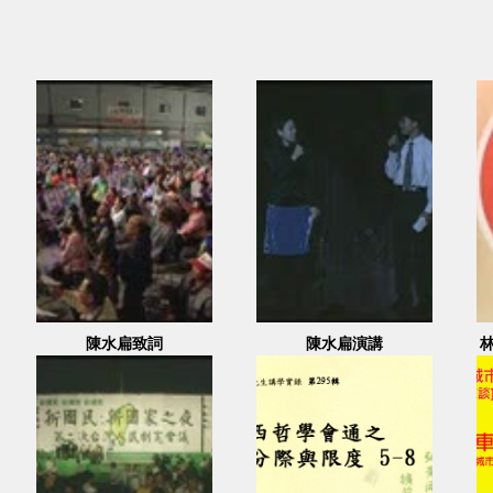
陳水扁致詞
陳水扁演講