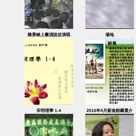
陳景峻上臺演說並演唱
場地
宋明理學 1-4
2016年4月新進館藏選介