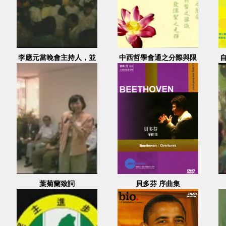
李應元當晚會主持人，並
中西哲學會通之分際與限
請全民衛星樂隊表演
度 5-8
葉菊蘭致詞
貝多芬 序曲集