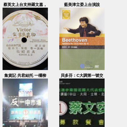
蔡英文上台支持羅文嘉，
藍美津立委上台演說
蕭煌奇演唱
集貨記 共君結托 一欉柳
貝多芬：C大調第一號交
樹
響曲 作品21