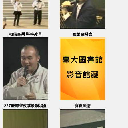
相信臺灣 堅持改革
葉菊蘭發言
(一)-2003.12.14 地點：
臺南縣
227臺灣守夜禁歌演唱會
賽夏風情
(1) 2000.02.27三重疏洪
道