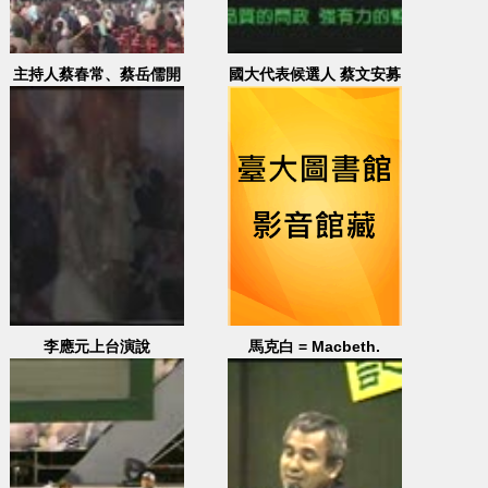
主持人蔡春常、蔡岳儒開
國大代表候選人 蔡文安募
場，李建昇致詞，主持人
款餐會
介紹各界後援代表
李應元上台演說
馬克白 = Macbeth.