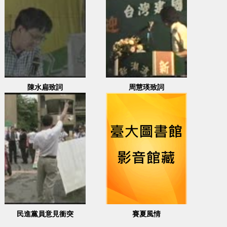
陳水扁致詞
周慧瑛致詞
民進黨員意見衝突
賽夏風情