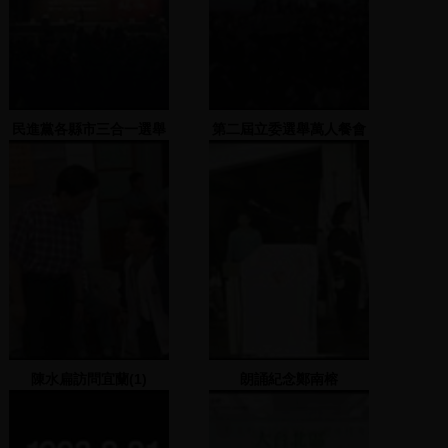
民進黨各縣市三合一選舉
第二屆立委選舉萬人餐會
造勢大會(曹啟鴻) 1
(二)
2005.11.19
陳水扁訪問宜蘭(1)
朗誦紀念鄭南榕