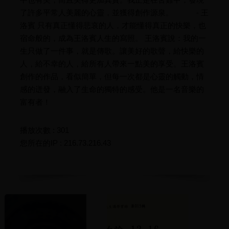
了許多平常人美麗的心靈，並獲得創作源泉。 - 王
洛賓 只有真正懂得悲哀的人，才能懂得真正的快樂，也
宿命般的，成為王洛賓人生的寫照。 王洛賓說：我的一
生只做了一件事，就是傳歌。讓美好的歌聲，給快樂的
人，給不幸的人，給所有人帶來一點美的享受。王洛賓
創作的作品，看似簡單，但每一次都是心靈的觸動，情
感的迸發，融入了生命的獨特的感受。他是一名音樂的
富有者！
播放次數 : 301
您所在的IP : 216.73.216.43