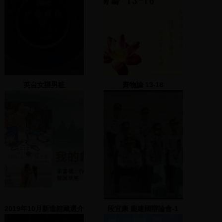
英台女辦男粧
齊物論 13-16
2019年10月新進館藏選介
段宜康 龐建國辯論會-1