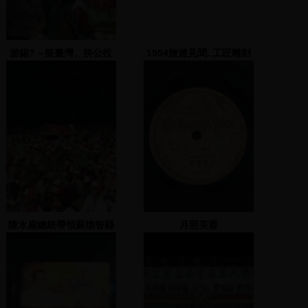
游錫?－挺臺灣、拼公投
1954旅遊見聞. 工匠雕刻
(2)
廟宇石雕
陳水扁總統帶領蘇煥智縣
月照芙蓉
長一起入場，並發表演說