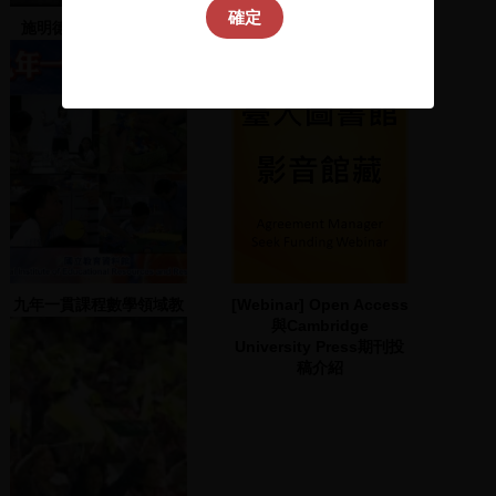
確定
施明德、許添財、王幸
「愛.慕」映後座談 : 身體
男、葉宜津致詞
終將衰老, 愛卻永不止息
九年一貫課程數學領域教
[Webinar] Open Access
學媒體精選
與Cambridge
University Press期刊投
稿介紹