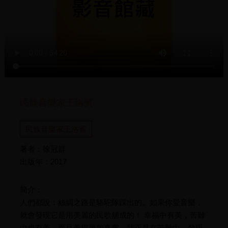
民族音樂家王洛賓
民族音樂家王洛賓
著者：徐冠群
出版年：2017
簡介：
人們都說：絲綢之路是駱駝隊踩出的。如果你愛音樂，
就會發現它是用美麗的民歌舖成的！ 幸福中有美，苦難
中也有美，而且美得更加真實。我正是在苦難中，發現