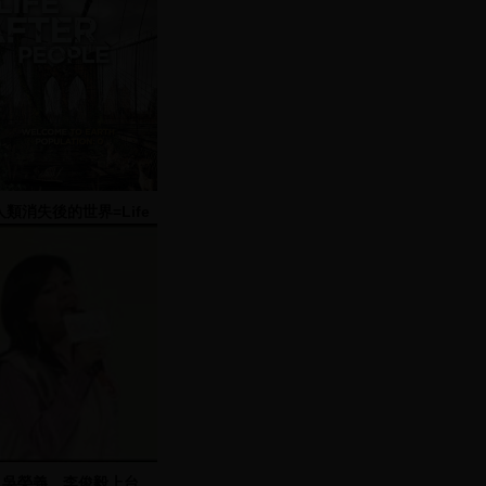
人類消失後的世界=Life
after people.
吳榮義、李俊毅上台