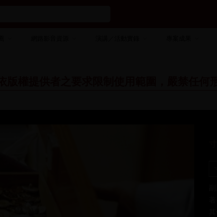
薦
網路影音資源
演講／活動實錄
專案成果
依版權提供者之要求限制使用範圍，嚴禁任何
副
著
其