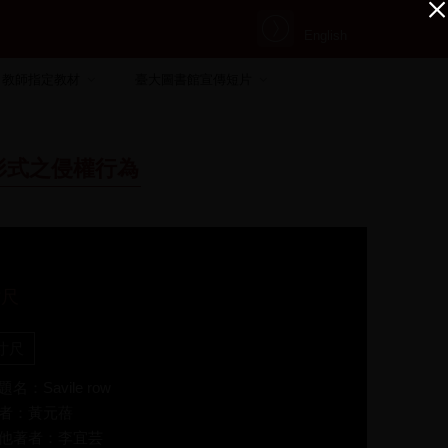
English
教師指定教材
臺大圖書館宣傳短片
形式之侵權行為
寸尺
寸尺
題名：Savile row
者：黃元蓓
他著者：李宜芸