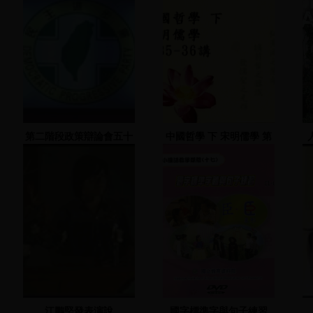
第二階段政策辯論會五十
中國哲學 下 宋明儒學 第
場
35-36講
江鵬堅發表演說
國字標準字與句子練習