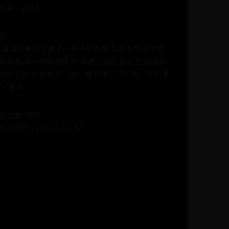
版年：2019
介：
老裁縫阿興師守護了一輩子的西服店,卻在年邁之時,
迫放棄;在一場颱風夜中,捲進了他的青春,也捲開與
兒的心結,在西服的一絲一縷裡捲入了一生一世的承
"-- 華視
放次數 : 455
在的IP : 216.73.217.62