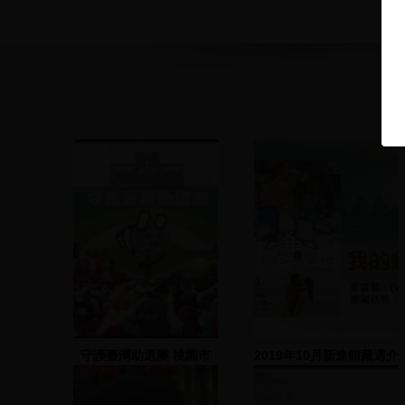
守護臺灣助選團 桃園市
2019年10月新進館藏選介
邱創良-2007.12.01 地
點：桃園縣競總前