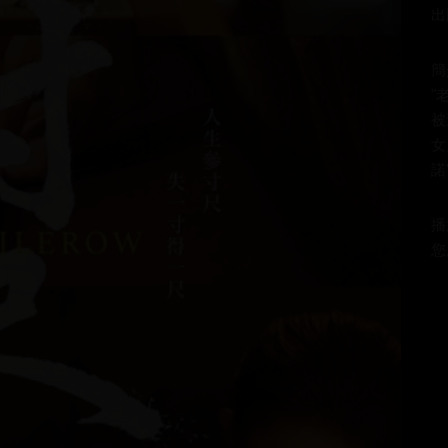
出
簡
"
被
女
諾
播
您所