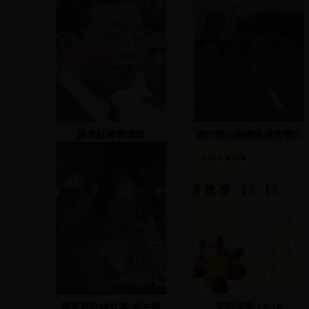
謝長廷發表演講
遊行隊伍與總統府前警方
對峙
聲援蔡許獨立案(明志國
宋明儒學 13-16